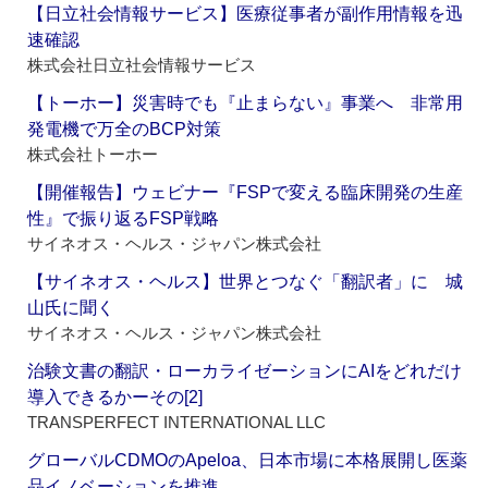
【日立社会情報サービス】医療従事者が副作用情報を迅
速確認
株式会社日立社会情報サービス
【トーホー】災害時でも『止まらない』事業へ 非常用
発電機で万全のBCP対策
株式会社トーホー
【開催報告】ウェビナー『FSPで変える臨床開発の生産
性』で振り返るFSP戦略
サイネオス・ヘルス・ジャパン株式会社
【サイネオス・ヘルス】世界とつなぐ「翻訳者」に 城
山氏に聞く
サイネオス・ヘルス・ジャパン株式会社
治験文書の翻訳・ローカライゼーションにAIをどれだけ
導入できるかーその[2]
TRANSPERFECT INTERNATIONAL LLC
グローバルCDMOのApeloa、日本市場に本格展開し医薬
品イノベーションを推進