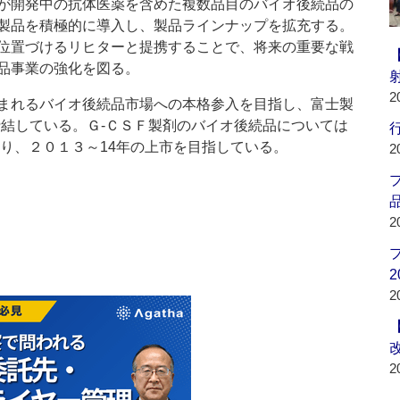
が開発中の抗体医薬を含めた複数品目のバイオ後続品の
製品を積極的に導入し、製品ラインナップを拡充する。
位置づけるリヒターと提携することで、将来の重要な戦
品事業の強化を図る。
2
まれるバイオ後続品市場への本格参入を目指し、富士製
締結している。Ｇ‐ＣＳＦ製剤のバイオ後続品については
行
ており、２０１３～14年の上市を目指している。
2
品
2
2
2
2