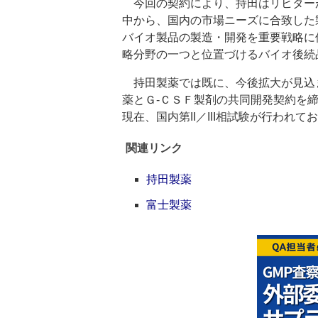
今回の契約により、持田はリヒター
中から、国内の市場ニーズに合致した
バイオ製品の製造・開発を重要戦略に
略分野の一つと位置づけるバイオ後続
持田製薬では既に、今後拡大が見込
薬とＧ‐ＣＳＦ製剤の共同開発契約を
現在、国内第II／III相試験が行われ
関連リンク
持田製薬
富士製薬