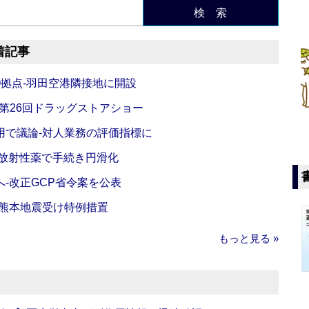
検 索
着記事
O拠点‐羽田空港隣接地に開設
‐第26回ドラッグストアショー
活用で議論‐対人業務の評価指標に
‐放射性薬で手続き円滑化
‐改正GCP省令案を公表
‐熊本地震受け特例措置
もっと見る »