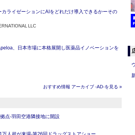
ーカライゼーションにAIをどれだけ導入できるかーその
ERNATIONAL LLC
Apeloa、日本市場に本格展開し医薬品イノベーションを
おすすめ情報 アーカイブ ‐AD‐を見る »
O拠点‐羽田空港隣接地に開設
11万人超が来場‐第26回ドラッグストアショー