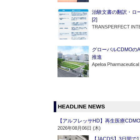
治験文書の翻訳・ロ
[2]
TRANSPERFECT INT
グローバルCDMOの
推進
Apeloa Pharmaceutical
HEADLINE NEWS
【アルフレッサHD】再生医療CDM
2026年08月06日 (木)
【JACDS】3日間で