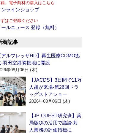
書籍、電子商材の購入はこちら
オンラインショップ
まずはご登録ください
メールニュース 登録（無料）
新着記事
【アルフレッサHD】再生医療CDMO拠
点‐羽田空港隣接地に開設
026年08月06日 (木)
【JACDS】3日間で11万
人超が来場‐第26回ドラ
ッグストアショー
2026年08月06日 (木)
【JP-QUEST研究班】薬
局版QIの活用で議論‐対
人業務の評価指標に