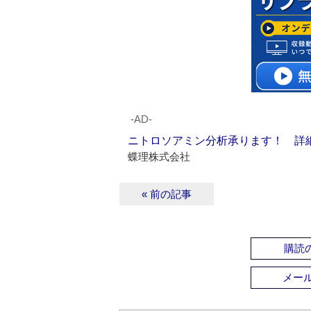
‐AD‐
ニトロソアミン分析承ります！ 詳
蝶理株式会社
« 前の記事
購読の
メー