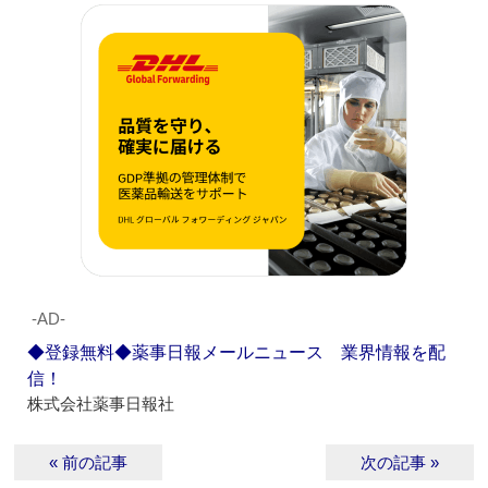
‐AD‐
◆登録無料◆薬事日報メールニュース 業界情報を配
信！
株式会社薬事日報社
« 前の記事
次の記事 »