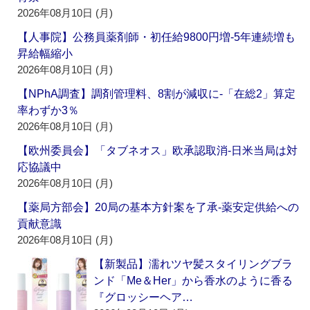
2026年08月10日 (月)
【人事院】公務員薬剤師・初任給9800円増‐5年連続増も
昇給幅縮小
2026年08月10日 (月)
【NPhA調査】調剤管理料、8割が減収に‐「在総2」算定
率わずか3％
2026年08月10日 (月)
【欧州委員会】「タブネオス」欧承認取消‐日米当局は対
応協議中
2026年08月10日 (月)
【薬局方部会】20局の基本方針案を了承‐薬安定供給への
貢献意識
2026年08月10日 (月)
【新製品】濡れツヤ髪スタイリングブラ
ンド「Me＆Her」から香水のように香る
『グロッシーヘア…