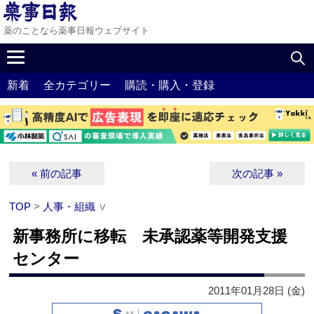
薬のことなら薬事日報ウェブサイト
新着
全カテゴリー
購読・購入・登録
« 前の記事
次の記事 »
TOP
>
人事・組織
∨
新事務所に移転 未承認薬等開発支援
センター
2011年01月28日 (金)