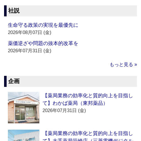
社説
生命守る政策の実現を最優先に
2026年08月07日 (金)
薬価逆ざや問題の抜本的改革を
2026年07月31日 (金)
もっと見る »
企画
【薬局業務の効率化と質的向上を目指し
て】わかば薬局（東邦薬品）
2026年07月31日 (金)
【薬局業務の効率化と質的向上を目指し
て】大手薬局笹崎店（三菱電機デジタル