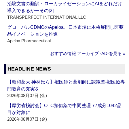
治験文書の翻訳・ローカライゼーションにAIをどれだけ
導入できるかーその[2]
TRANSPERFECT INTERNATIONAL LLC
グローバルCDMOのApeloa、日本市場に本格展開し医薬
品イノベーションを推進
Apeloa Pharmaceutical
おすすめ情報 アーカイブ ‐AD‐を見る »
HEADLINE NEWS
【昭和薬大 神林氏ら】獣医師と薬剤師に認識差‐獣医療専
門教育の充実を
2026年08月07日 (金)
【厚労省検討会】OTC類似薬で中間整理‐77成分1042品
目が対象に
2026年08月07日 (金)