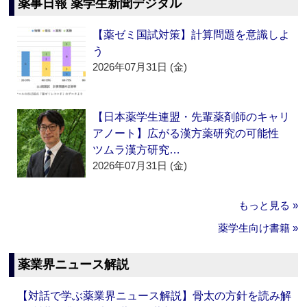
薬事日報 薬学生新聞デジタル
【薬ゼミ国試対策】計算問題を意識しよ
う
2026年07月31日 (金)
【日本薬学生連盟・先輩薬剤師のキャリ
アノート】広がる漢方薬研究の可能性
ツムラ漢方研究…
2026年07月31日 (金)
もっと見る »
薬学生向け書籍 »
薬業界ニュース解説
【対話で学ぶ薬業界ニュース解説】骨太の方針を読み解