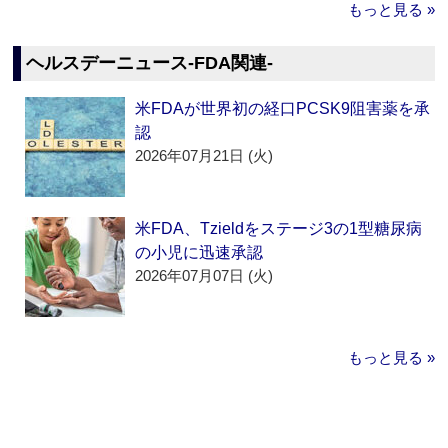
もっと見る »
ヘルスデーニュース‐FDA関連‐
米FDAが世界初の経口PCSK9阻害薬を承
認
2026年07月21日 (火)
米FDA、Tzieldをステージ3の1型糖尿病
の小児に迅速承認
2026年07月07日 (火)
もっと見る »