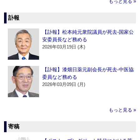
もっと見る »
訃報
【訃報】松本純元衆院議員が死去‐国家公
安委員長など務める
2026年03月19日 (木)
【訃報】漆畑日薬元副会長が死去‐中医協
委員など務める
2026年03月09日 (月)
もっと見る »
寄稿