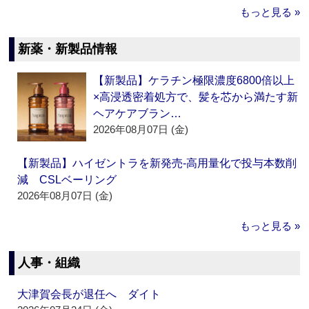
もっと見る »
新薬・新製品情報
【新製品】ケラチン極限濃度6800倍以上
×高浸透密着処方で、髪を芯から満たす新
ヘアケアブラン…
2026年08月07日 (金)
【新製品】ハイゼントラを新発売‐高用量化で投与本数削
減 CSLベーリング
2026年08月07日 (金)
もっと見る »
人事・組織
大津賀会長が退任へ ダイト