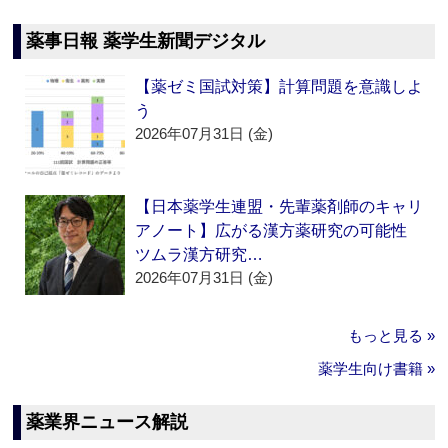
薬事日報 薬学生新聞デジタル
【薬ゼミ国試対策】計算問題を意識しよ
う
2026年07月31日 (金)
【日本薬学生連盟・先輩薬剤師のキャリ
アノート】広がる漢方薬研究の可能性
ツムラ漢方研究…
2026年07月31日 (金)
もっと見る »
薬学生向け書籍 »
薬業界ニュース解説