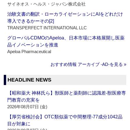
サイネオス・ヘルス・ジャパン株式会社
治験文書の翻訳・ローカライゼーションにAIをどれだけ
導入できるかーその[2]
TRANSPERFECT INTERNATIONAL LLC
グローバルCDMOのApeloa、日本市場に本格展開し医薬
品イノベーションを推進
Apeloa Pharmaceutical
おすすめ情報 アーカイブ ‐AD‐を見る »
HEADLINE NEWS
【昭和薬大 神林氏ら】獣医師と薬剤師に認識差‐獣医療専
門教育の充実を
2026年08月07日 (金)
【厚労省検討会】OTC類似薬で中間整理‐77成分1042品
目が対象に