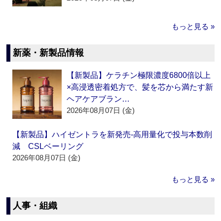
もっと見る »
新薬・新製品情報
【新製品】ケラチン極限濃度6800倍以上
×高浸透密着処方で、髪を芯から満たす新
ヘアケアブラン…
2026年08月07日 (金)
【新製品】ハイゼントラを新発売‐高用量化で投与本数削
減 CSLベーリング
2026年08月07日 (金)
もっと見る »
人事・組織