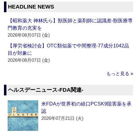
HEADLINE NEWS
【昭和薬大 神林氏ら】獣医師と薬剤師に認識差‐獣医療専
門教育の充実を
2026年08月07日 (金)
【厚労省検討会】OTC類似薬で中間整理‐77成分1042品
目が対象に
2026年08月07日 (金)
もっと見る »
ヘルスデーニュース‐FDA関連‐
米FDAが世界初の経口PCSK9阻害薬を承
認
2026年07月21日 (火)