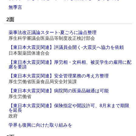
無季言
2面
薬事法改正議論スタート‐夏ごろに論点整理
厚生科学審議会医薬品等制度改正検討部会
【東日本大震災関連】評議員会開く‐大震災へ協力を依頼
日本製薬団体連合会
【東日本大震災関連】厚労相・文科相、被災学生の雇用に配
慮を要請
【東日本大震災関連】安全管理業務の考え方整理
厚生労働省医薬食品局安全対策課
【東日本大震災関連】病院間の医薬品融通は可能
厚生労働省
【東日本大震災関連】保険指定や開設許可、8月末まで期限
を延長
政府
学界も復興に向けた取り組みを