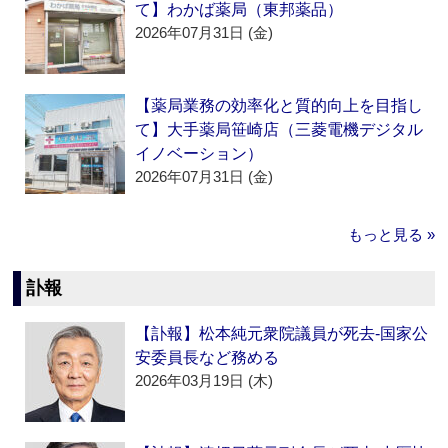
て】わかば薬局（東邦薬品）
2026年07月31日 (金)
【薬局業務の効率化と質的向上を目指し
て】大手薬局笹崎店（三菱電機デジタル
イノベーション）
2026年07月31日 (金)
もっと見る »
訃報
【訃報】松本純元衆院議員が死去‐国家公
安委員長など務める
2026年03月19日 (木)