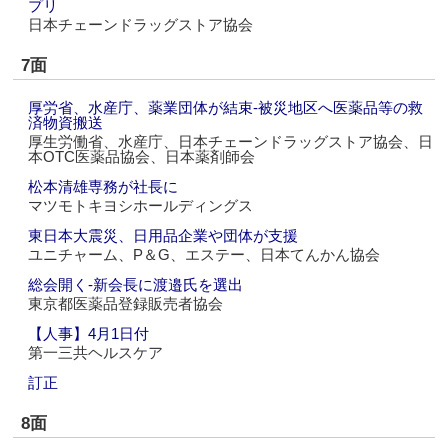
プリ
日本チェーンドラッグストア協会
7面
厚労省、水産庁、薬業団体が結束‐被災地区へ医薬品等の救
済物資搬送
厚生労働省、水産庁、日本チェーンドラッグストア協会、日
本OTC医薬品協会、日本薬剤師会
松本清雄専務が社長に
マツモトキヨシホールディングス
東日本大震災、日用品企業や団体が支援
ユニチャーム、P＆G、エステー、日本てんかん協会
総会開く‐新会長に渡邉氏を選出
東京都医薬品登録販売者協会
【人事】4月1日付
第一三共ヘルスケア
訂正
8面