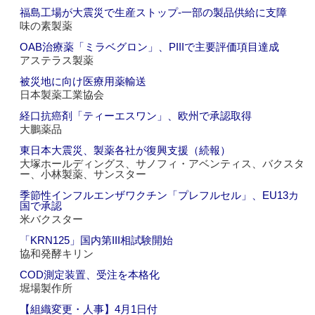
福島工場が大震災で生産ストップ‐一部の製品供給に支障
味の素製薬
OAB治療薬「ミラベグロン」、PIIIで主要評価項目達成
アステラス製薬
被災地に向け医療用薬輸送
日本製薬工業協会
経口抗癌剤「ティーエスワン」、欧州で承認取得
大鵬薬品
東日本大震災、製薬各社が復興支援（続報）
大塚ホールディングス、サノフィ・アベンティス、バクスタ
ー、小林製薬、サンスター
季節性インフルエンザワクチン「プレフルセル」、EU13カ
国で承認
米バクスター
「KRN125」国内第III相試験開始
協和発酵キリン
COD測定装置、受注を本格化
堀場製作所
【組織変更・人事】4月1日付