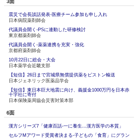
3面
震災で会長談話発表‐医療チーム参加も申し入れ
日本病院薬剤師会
代議員会開く‐PSに連動した研修検討
東京都薬剤師会
代議員会開く‐薬薬連携を充実・強化
京都府薬剤師会
10月22日に総会・大会
日本薬学会近畿支部
【短信】26日まで宮城県無償提供薬をピストン輸送
日本ジェネリック医薬品学会
【短信】東日本巨大地震に向け、義援金1000万円を日本赤
十字社に寄付
日本保険薬局協会災害対策本部
6面
漢方シリーズ7「健康百話‐一に養生…漢方医学の本質」
セルフMアワード受賞者決まる‐子どもの「食育」にグラン