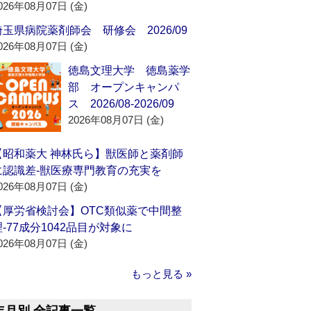
026年08月07日 (金)
埼玉県病院薬剤師会 研修会 2026/09
026年08月07日 (金)
徳島文理大学 徳島薬学
部 オープンキャンパ
ス 2026/08-2026/09
2026年08月07日 (金)
【昭和薬大 神林氏ら】獣医師と薬剤師
に認識差‐獣医療専門教育の充実を
026年08月07日 (金)
【厚労省検討会】OTC類似薬で中間整
理‐77成分1042品目が対象に
026年08月07日 (金)
もっと見る »