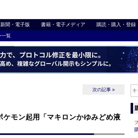
新聞・電子版
書籍・電子メディア
購読・購入・登録
ー一覧
次の記事 »
ポケモン起用「マキロンかゆみどめ液
ア