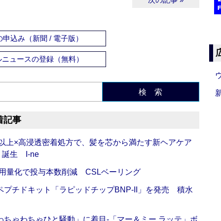
申込み（新聞 / 電子版）
ルニュースの登録（無料）
検 索
着記事
倍以上×高浸透密着処方で、髪を芯から満たす新ヘアケア
生 I-ne
用量化で投与本数削減 CSLベーリング
プチドキット「ラピッドチップBNP-II」を発売 積水
ちゃわちゃひと騒動」に着目‐「マー＆ミー ラッテ」ボ