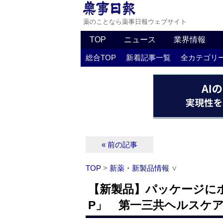
薬のことなら薬事日報ウェブサイト
TOP
ニュース
業界情報
総合TOP
新着記事一覧
全カテゴリ
« 前の記事
TOP
>
新薬・新製品情報
∨
【新製品】パッケージに
P」 第一三共ヘルスケ