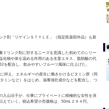
ンク剤「リゲインＳＴＹＬＥ」（指定医薬部外品）も新
養ドリンク剤に対するニーズを意識した初めてのシリー
塩化物や体を温める作用のある生姜エキス、脂肪酸の代
B2を配合し、飲みやすいフルーツ風味に仕上げた。
lに抑え、エネルギーの産生に働きかけるビタミン群（同
オタミンなど）をはじめ、滋養強壮成分などを配合し、つ
の入山法子が、仕事にプライベートに積極的な女性を演
伝えていく。税込希望小売価格は、50mL２９４円。