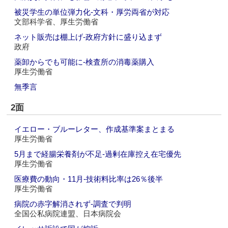
被災学生の単位弾力化‐文科・厚労両省が対応
文部科学省、厚生労働省
ネット販売は棚上げ‐政府方針に盛り込まず
政府
薬卸からでも可能に‐検査所の消毒薬購入
厚生労働省
無季言
2面
イエロー・ブルーレター、作成基準案まとまる
厚生労働省
5月まで経腸栄養剤が不足‐過剰在庫控え在宅優先
厚生労働省
医療費の動向・11月‐技術料比率は26％後半
厚生労働省
病院の赤字解消されず‐調査で判明
全国公私病院連盟、日本病院会