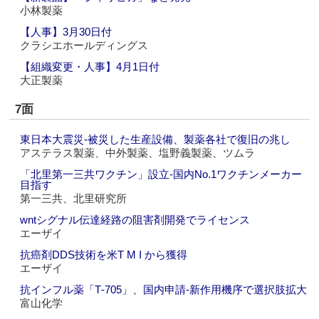
小林製薬
【人事】3月30日付
クラシエホールディングス
【組織変更・人事】4月1日付
大正製薬
7面
東日本大震災‐被災した生産設備、製薬各社で復旧の兆し
アステラス製薬、中外製薬、塩野義製薬、ツムラ
「北里第一三共ワクチン」設立‐国内No.1ワクチンメーカー
目指す
第一三共、北里研究所
wntシグナル伝達経路の阻害剤開発でライセンス
エーザイ
抗癌剤DDS技術を米T M I から獲得
エーザイ
抗インフル薬「T‐705」、国内申請‐新作用機序で選択肢拡大
富山化学