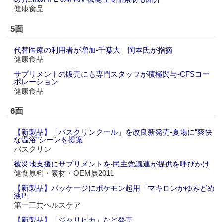
健康食品
5面
代替医療の利用者が増加‐千葉大 岡本氏が指摘
健康食品
サプリメントの販売にも専門スタッフが積極関与‐CFSコー
ポレーション
健康食品
6面
【新製品】「バスクリンクール」を改良新発売‐夏場に“爽快
な温浴”シーンを提案
バスクリン
被災地支援にサプリメントを‐民主党議連が提供を呼びかけ
健食原料・素材・OEM展2011
【新製品】パッケージにポケモン起用「マキロンかゆみどめ
液P」
第一三共ヘルスケア
【新製品】「ジャリピカ」など発売