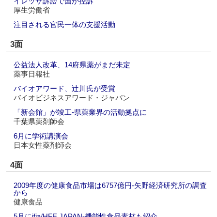
イレッサ訴訟で国が控訴
厚生労働省
注目される官民一体の支援活動
3面
公益法人改革、14府県薬がまだ未定
薬事日報社
バイオアワード、辻川氏が受賞
バイオビジネスアワード・ジャパン
「新会館」が竣工‐県薬業界の活動拠点に
千葉県薬剤師会
6月に学術講演会
日本女性薬剤師会
4面
2009年度の健康食品市場は6757億円‐矢野経済研究所の調査
から
健康食品
5月にifia/HFE JAPAN‐機能性食品素材も紹介