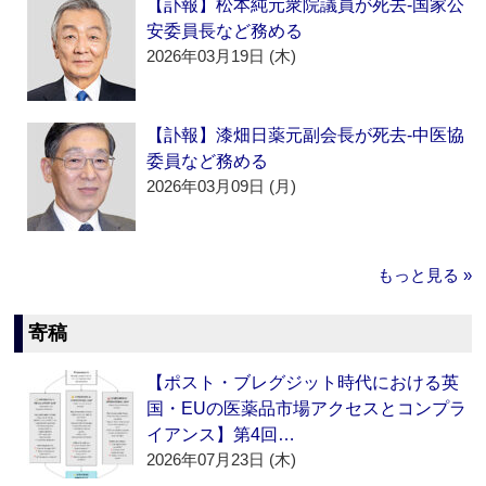
【訃報】松本純元衆院議員が死去‐国家公
安委員長など務める
2026年03月19日 (木)
【訃報】漆畑日薬元副会長が死去‐中医協
委員など務める
2026年03月09日 (月)
もっと見る »
寄稿
【ポスト・ブレグジット時代における英
国・EUの医薬品市場アクセスとコンプラ
イアンス】第4回…
2026年07月23日 (木)