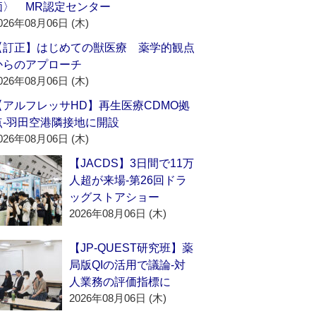
価〉 MR認定センター
026年08月06日 (木)
【訂正】はじめての獣医療 薬学的観点
からのアプローチ
026年08月06日 (木)
【アルフレッサHD】再生医療CDMO拠
点‐羽田空港隣接地に開設
026年08月06日 (木)
【JACDS】3日間で11万
人超が来場‐第26回ドラ
ッグストアショー
2026年08月06日 (木)
【JP-QUEST研究班】薬
局版QIの活用で議論‐対
人業務の評価指標に
2026年08月06日 (木)