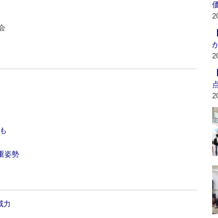
2
会
2
2
も
重姿勢
威力