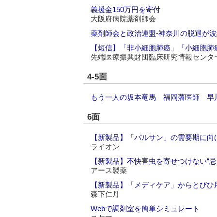
義援金150万円を寄付
大阪府病院薬剤師会
薬剤師会と政治連盟‐神奈川の脱退が波
【短信】「非小細胞肺癌」「小細胞肺
先端医療振興財団臨床研究情報センタ
4-5面
もう一人の坂本竜馬 福岡藩医師 早川
6面
【新製品】「バルサン」の需要期に向
ライオン
【新製品】不快害虫を寄せつけない“忌
アース製薬
【新製品】「メディケア」からとびひ
森下仁丹
Webで調剤室を簡単シミュレート