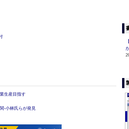
付
2
商業生産目指す
相関‐小林氏らが発見