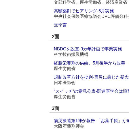
文部科学省、厚生労働省、経済産業省
高額薬剤でヒアリング‐6月実施
中央社会保険医療協議会DPC評価分科
無季言
2面
NBDCを設置‐3カ年計画で事業実施
科学技術振興機構
経腸栄養剤の供給、5月後半から改善
厚生労働省
規制改革方針を批判‐震災に乗じた疑念
日本医師会
“スイッチ”の意見公表‐関連医学会は慎
厚生労働省
3面
震災派遣第1陣が報告‐「お薬手帳」が
大阪府薬剤師会