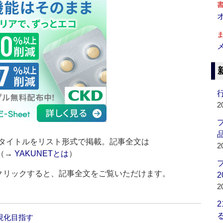
行
2
品
タイトルをリスト形式で掲載。記事全文は
2
（→
YAKUNETとは
）
をクリックすると、記事全文をご覧いただけます。
2
2
現化目指す