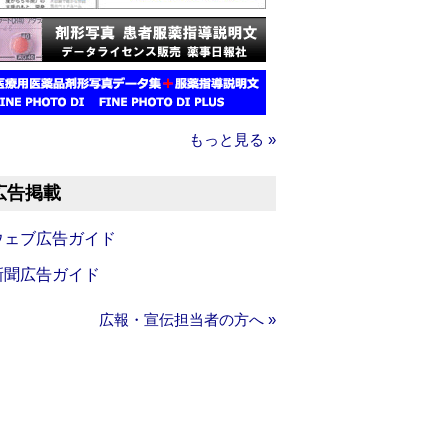
もっと見る »
広告掲載
ウェブ広告ガイド
新聞広告ガイド
広報・宣伝担当者の方へ »