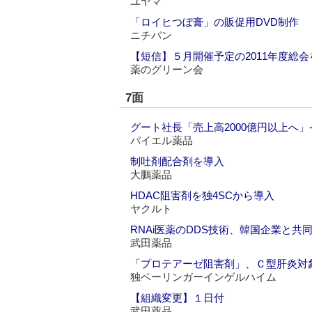
ユヤマ
「ロイヒつぼ膏」の販促用DVD制作
ニチバン
【短信】５月開催予定の2011年度総会
薬のグリーン会
7面
グート社長「売上高2000億円以上へ
バイエル薬品
制吐剤配合剤を導入
大鵬薬品
HDAC阻害剤を独4SCから導入
ヤクルト
RNAi医薬のDDS技術、韓国企業と共
武田薬品
「プロテアーゼ阻害剤」、Ｃ型肝炎対象に
独ベーリンガーインゲルハイム
【組織変更】１日付
武田薬品