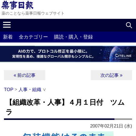
薬のことなら薬事日報ウェブサイト
新着
全カテゴリー
購読・購入・登録
« 前の記事
次の記事 »
TOP
>
人事・組織
∨
【組織改革・人事】４月１日付 ツム
ラ
2007年02月21日 (水)