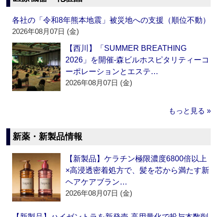
各社の「令和8年熊本地震」被災地への支援（順位不動）
2026年08月07日 (金)
【西川】「SUMMER BREATHING
2026」を開催‐森ビルホスピタリティーコ
ーポレーションとエステ…
2026年08月07日 (金)
もっと見る »
新薬・新製品情報
【新製品】ケラチン極限濃度6800倍以上
×高浸透密着処方で、髪を芯から満たす新
ヘアケアブラン…
2026年08月07日 (金)
【新製品】ハイゼントラを新発売‐高用量化で投与本数削