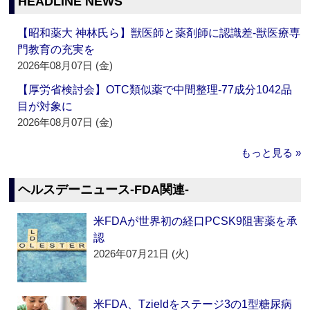
HEADLINE NEWS
【昭和薬大 神林氏ら】獣医師と薬剤師に認識差‐獣医療専
門教育の充実を
2026年08月07日 (金)
【厚労省検討会】OTC類似薬で中間整理‐77成分1042品
目が対象に
2026年08月07日 (金)
もっと見る »
ヘルスデーニュース‐FDA関連‐
米FDAが世界初の経口PCSK9阻害薬を承
認
2026年07月21日 (火)
米FDA、Tzieldをステージ3の1型糖尿病