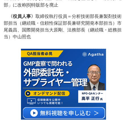
部」に改称[6]特販部を廃止
〈役員人事〉
取締役執行役員＝分析技術部長兼製剤技術
部担当（継続職・信頼性保証部長兼研究開発本部担当）市
尾義昌、国際開発担当大原剛、法務部長（継続職・総務担
当）中山照也