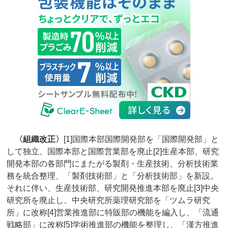
〈組織改正〉
[1]国際本部国際開発部を「国際開発部」と
して独立、国際本部と国際営業部を廃止[2]生産本部、研究
開発本部の各部門にまたがる製剤・生産技術、分析技術業
務を統合整理、「製剤技術部」と「分析技術部」を新設。
それに伴い、生産技術部、研究開発推進本部を廃止[3]中央
研究所を廃止し、中央研究所薬理研究部を「ツムラ研究
所」に改称[4]営業推進部に特販部の機能を編入し、「流通
戦略部」に改称[5]学術推進部の機能を整理し、「漢方推進