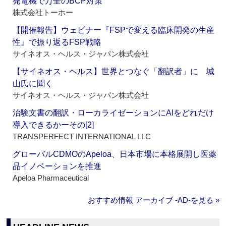
発電機で万全のBCP対策
株式会社トーホー
【開催報告】ウェビナー『FSPで変える臨床開発の生産
性』で振り返るFSP戦略
サイネオス・ヘルス・ジャパン株式会社
【サイネオス・ヘルス】世界とつなぐ「翻訳者」に 城
山氏に聞く
サイネオス・ヘルス・ジャパン株式会社
治験文書の翻訳・ローカライゼーションにAIをどれだけ
導入できるかーその[2]
TRANSPERFECT INTERNATIONAL LLC
グローバルCDMOのApeloa、日本市場に本格展開し医薬
品イノベーションを推進
Apeloa Pharmaceutical
おすすめ情報 アーカイブ ‐AD‐を見る »