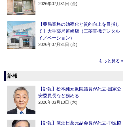
2026年07月31日 (金)
【薬局業務の効率化と質的向上を目指し
て】大手薬局笹崎店（三菱電機デジタル
イノベーション）
2026年07月31日 (金)
もっと見る »
訃報
【訃報】松本純元衆院議員が死去‐国家公
安委員長など務める
2026年03月19日 (木)
【訃報】漆畑日薬元副会長が死去‐中医協