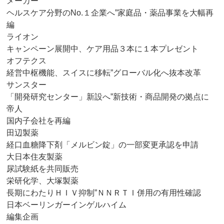
メーカー
ヘルスケア分野のNo.１企業へ”家庭品・薬品事業を大幅再
編
ライオン
キャンペーン展開中、ケア用品３本に１本プレゼント
オフテクス
経営中枢機能、スイスに移転”グローバル化へ抜本改革
サンスター
「開発研究センター」新設へ”新技術・商品開発の拠点に
帝人
国内子会社を再編
田辺製薬
経口血糖降下剤「メルビン錠」の一部変更承認を申請
大日本住友製薬
尿試験紙を共同販売
栄研化学、大塚製薬
長期にわたりＨＩＶ抑制”ＮＮＲＴＩ併用の有用性確認
日本ベーリンガーインゲルハイム
編集企画