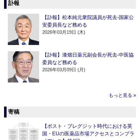
訃報
【訃報】松本純元衆院議員が死去‐国家公
安委員長など務める
2026年03月19日 (木)
【訃報】漆畑日薬元副会長が死去‐中医協
委員など務める
2026年03月09日 (月)
もっと見る »
寄稿
【ポスト・ブレグジット時代における英
国・EUの医薬品市場アクセスとコンプラ