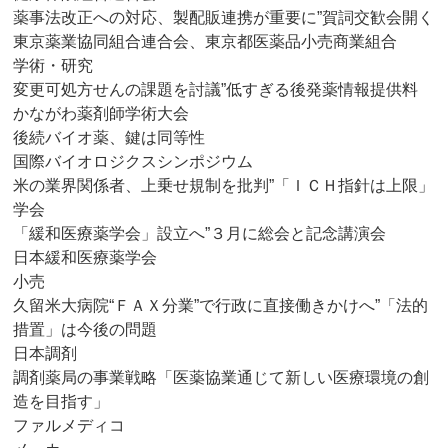
薬事法改正への対応、製配販連携が重要に”賀詞交歓会開く
東京薬業協同組合連合会、東京都医薬品小売商業組合
学術・研究
変更可処方せんの課題を討議”低すぎる後発薬情報提供料
かながわ薬剤師学術大会
後続バイオ薬、鍵は同等性
国際バイオロジクスシンポジウム
米の業界関係者、上乗せ規制を批判”「ＩＣＨ指針は上限」
学会
「緩和医療薬学会」設立へ”３月に総会と記念講演会
日本緩和医療薬学会
小売
久留米大病院“ＦＡＸ分業”で行政に直接働きかけへ”「法的
措置」は今後の問題
日本調剤
調剤薬局の事業戦略「医薬協業通じて新しい医療環境の創
造を目指す」
ファルメディコ