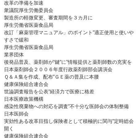
改革の準備を加速
衆議院厚生労働委員会
製造所の軽微変更、審査期間を３カ月に
厚生労働省医薬食品局
改訂「麻薬管理マニュアル」のポイント”適正使用と使いや
すさで緩和
厚生労働省医薬食品局
業界団体
後発品普及、薬剤師が“鍵”に”情報提供と薬剤師数の充実を
日本薬剤師会２００６年度行政薬剤師部会講演会
Ｑ＆Ａ集を作成、配布”ＧＥ薬の普及に本腰
健康保険組合連合会
世論調査報告を公表”経済力で医療に格差
日本医療政策機構
感染性廃棄物への対応を調査”不十分な医師会の体制整備
日本医師会
実効性ある改革目指し保険者として積極的に関与”定時総会
開く
健康保険組合連合会