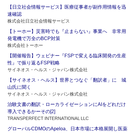
【日立社会情報サービス】医療従事者が副作用情報を迅
速確認
株式会社日立社会情報サービス
【トーホー】災害時でも『止まらない』事業へ 非常用
発電機で万全のBCP対策
株式会社トーホー
【開催報告】ウェビナー『FSPで変える臨床開発の生産
性』で振り返るFSP戦略
サイネオス・ヘルス・ジャパン株式会社
【サイネオス・ヘルス】世界とつなぐ「翻訳者」に 城
山氏に聞く
サイネオス・ヘルス・ジャパン株式会社
治験文書の翻訳・ローカライゼーションにAIをどれだけ
導入できるかーその[2]
TRANSPERFECT INTERNATIONAL LLC
グローバルCDMOのApeloa、日本市場に本格展開し医薬