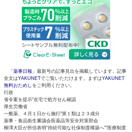
「
薬事日報
」最新号の記事見出を掲載しています。記事
全文は
YAKUNET
でご覧いただけます。まずは
YAKUNET
無料おためし
をご利用ください。
行政
省令案を提示”在宅で処方せん確認
厚生労働省
一般薬、４月１日から施行”第１類は２３成分
薬事・食品衛生審議会医薬品等安全対策部会
柳澤大臣が所信表明“持続可能な社保制度構築へ””医療制度