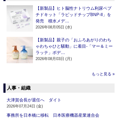
【新製品】ヒト脳性ナトリウム利尿ペプ
チドキット「ラピッドチップBNP-II」を
発売 積水メデ…
2026年08月05日 (水)
【新製品】親子の「おふろあがりのわち
ゃわちゃひと騒動」に着目‐「マー＆ミー
ラッテ」ボデ…
2026年08月03日 (月)
もっと見る »
人事・組織
大津賀会長が退任へ ダイト
2026年07月24日 (金)
事務所を日本橋に移転 日本医療機器産業連合会