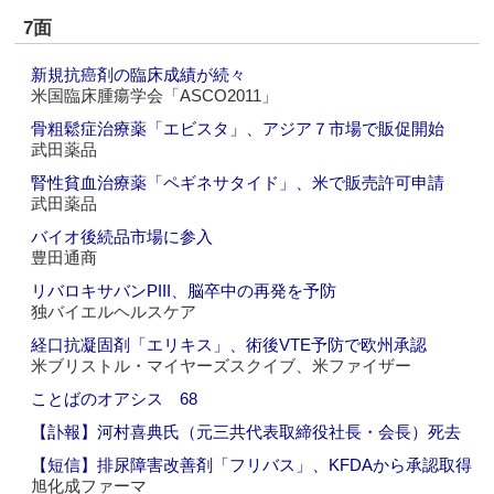
7面
新規抗癌剤の臨床成績が続々
米国臨床腫瘍学会「ASCO2011」
骨粗鬆症治療薬「エビスタ」、アジア７市場で販促開始
武田薬品
腎性貧血治療薬「ペギネサタイド」、米で販売許可申請
武田薬品
バイオ後続品市場に参入
豊田通商
リバロキサバンPIII、脳卒中の再発を予防
独バイエルヘルスケア
経口抗凝固剤「エリキス」、術後VTE予防で欧州承認
米ブリストル・マイヤーズスクイブ、米ファイザー
ことばのオアシス 68
【訃報】河村喜典氏（元三共代表取締役社長・会長）死去
【短信】排尿障害改善剤「フリバス」、KFDAから承認取得
旭化成ファーマ