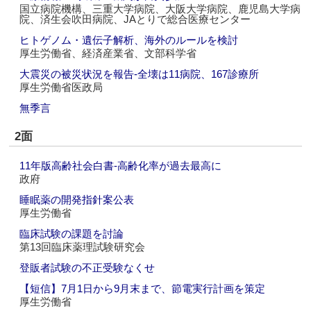
国立病院機構、三重大学病院、大阪大学病院、鹿児島大学病
院、済生会吹田病院、JAとりで総合医療センター
ヒトゲノム・遺伝子解析、海外のルールを検討
厚生労働省、経済産業省、文部科学省
大震災の被災状況を報告‐全壊は11病院、167診療所
厚生労働省医政局
無季言
2面
11年版高齢社会白書‐高齢化率が過去最高に
政府
睡眠薬の開発指針案公表
厚生労働省
臨床試験の課題を討論
第13回臨床薬理試験研究会
登販者試験の不正受験なくせ
【短信】7月1日から9月末まで、節電実行計画を策定
厚生労働省