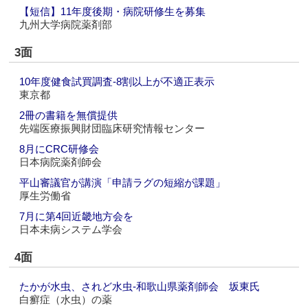
【短信】11年度後期・病院研修生を募集
九州大学病院薬剤部
3面
10年度健食試買調査‐8割以上が不適正表示
東京都
2冊の書籍を無償提供
先端医療振興財団臨床研究情報センター
8月にCRC研修会
日本病院薬剤師会
平山審議官が講演「申請ラグの短縮が課題」
厚生労働省
7月に第4回近畿地方会を
日本未病システム学会
4面
たかが水虫、されど水虫‐和歌山県薬剤師会 坂東氏
白癬症（水虫）の薬