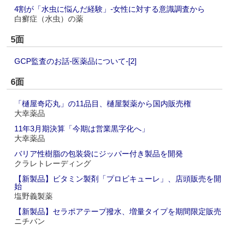
4割が「水虫に悩んだ経験」‐女性に対する意識調査から
白癬症（水虫）の薬
5面
GCP監査のお話‐医薬品について‐[2]
6面
「樋屋奇応丸」の11品目、樋屋製薬から国内販売権
大幸薬品
11年3月期決算「今期は営業黒字化へ」
大幸薬品
バリア性樹脂の包装袋にジッパー付き製品を開発
クラレトレーディング
【新製品】ビタミン製剤「プロビキューレ」、店頭販売を開
始
塩野義製薬
【新製品】セラポアテープ撥水、増量タイプを期間限定販売
ニチバン