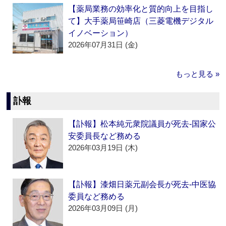
【薬局業務の効率化と質的向上を目指し
て】大手薬局笹崎店（三菱電機デジタル
イノベーション）
2026年07月31日 (金)
もっと見る »
訃報
【訃報】松本純元衆院議員が死去‐国家公
安委員長など務める
2026年03月19日 (木)
【訃報】漆畑日薬元副会長が死去‐中医協
委員など務める
2026年03月09日 (月)