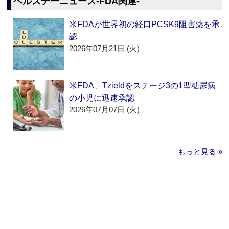
ヘルスデーニュース‐FDA関連‐
米FDAが世界初の経口PCSK9阻害薬を承
認
2026年07月21日 (火)
米FDA、Tzieldをステージ3の1型糖尿病
の小児に迅速承認
2026年07月07日 (火)
もっと見る »