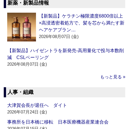
新薬・新製品情報
【新製品】ケラチン極限濃度6800倍以上
×高浸透密着処方で、髪を芯から満たす新
ヘアケアブラン…
2026年08月07日 (金)
【新製品】ハイゼントラを新発売‐高用量化で投与本数削
減 CSLベーリング
2026年08月07日 (金)
もっと見る »
人事・組織
大津賀会長が退任へ ダイト
2026年07月24日 (金)
事務所を日本橋に移転 日本医療機器産業連合会
2026年07月15日 (水)