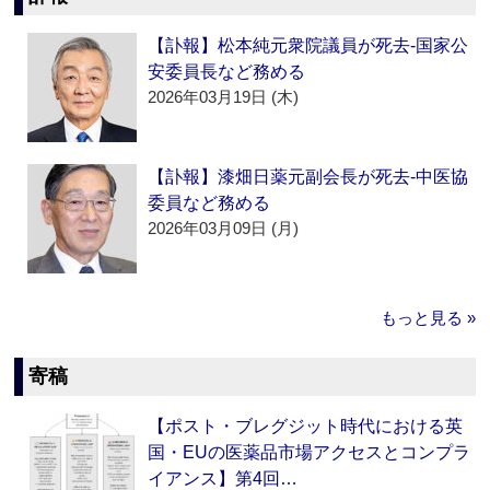
【訃報】松本純元衆院議員が死去‐国家公
安委員長など務める
2026年03月19日 (木)
【訃報】漆畑日薬元副会長が死去‐中医協
委員など務める
2026年03月09日 (月)
もっと見る »
寄稿
【ポスト・ブレグジット時代における英
国・EUの医薬品市場アクセスとコンプラ
イアンス】第4回…