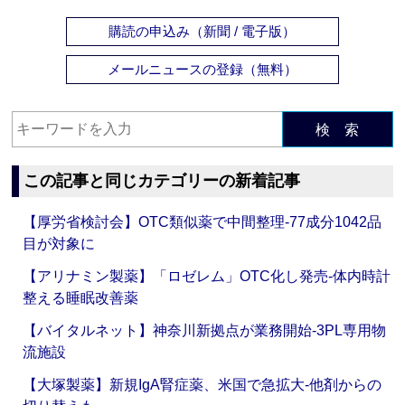
購読の申込み（新聞 / 電子版）
メールニュースの登録（無料）
検 索
この記事と同じカテゴリーの新着記事
【厚労省検討会】OTC類似薬で中間整理‐77成分1042品
目が対象に
【アリナミン製薬】「ロゼレム」OTC化し発売‐体内時計
整える睡眠改善薬
【バイタルネット】神奈川新拠点が業務開始‐3PL専用物
流施設
【大塚製薬】新規IgA腎症薬、米国で急拡大‐他剤からの