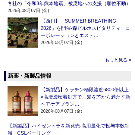
各社の「令和8年熊本地震」被災地への支援（順位不動）
2026年08月07日 (金)
【西川】「SUMMER BREATHING
2026」を開催‐森ビルホスピタリティーコ
ーポレーションとエステ…
2026年08月07日 (金)
もっと見る »
新薬・新製品情報
【新製品】ケラチン極限濃度6800倍以上
×高浸透密着処方で、髪を芯から満たす新
ヘアケアブラン…
2026年08月07日 (金)
【新製品】ハイゼントラを新発売‐高用量化で投与本数削
減 CSLベーリング