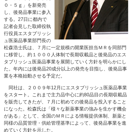
０・５ｇ」を新発売
し、後発品事業に参入
する。27日に都内で
記者会見した取締役執
行役員エスタブリッシ
ュ医薬品事業部門長の
松森浩士氏は、７月に一定規模の開業医担当ＭＲを同部門
に移管し、約１０００人体制で長期収載品と後発品のエス
タブリッシュ医薬品事業を展開していく方針を明らかにし
た。年内には後発品20成分以上の発売を目指し、後発品事
業を本格始動させる予定だ。
同社は、２００９年12月にエスタブリッシュ医薬品事業
をスタート。これまで主力品中心に約80品目の長期収載品
を販売してきたが、７月に初めての後発品を投入すること
になった。松森氏は「様々な新薬事業の強みを生かす機会
がある」として、全国のＭＲによる情報提供体制、新薬と
同様の品質管理・供給管理基準によって、後発品事業を進
めていく方針を示した。