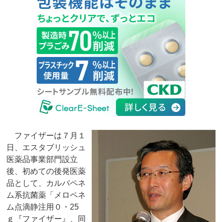
ファイザーは７月１
日、エスタブリッシュ
医薬品事業部門設立
後、初めての後発医薬
品として、カルバペネ
ム系抗菌薬「メロペネ
ム点滴静注用０・25
ｇ『ファイザー』、同