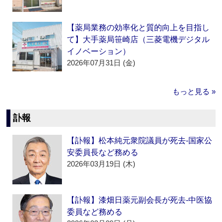
【薬局業務の効率化と質的向上を目指し
て】大手薬局笹崎店（三菱電機デジタル
イノベーション）
2026年07月31日 (金)
もっと見る »
訃報
【訃報】松本純元衆院議員が死去‐国家公
安委員長など務める
2026年03月19日 (木)
【訃報】漆畑日薬元副会長が死去‐中医協
委員など務める