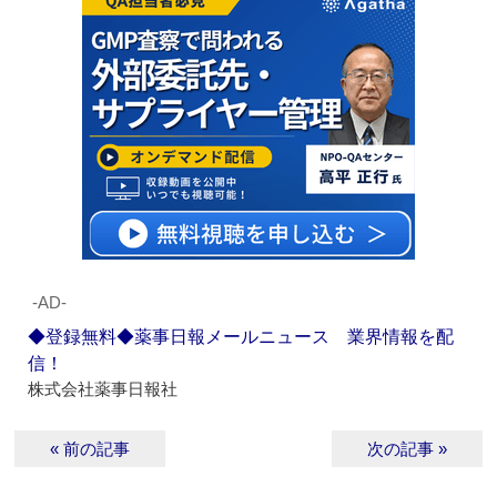
‐AD‐
◆登録無料◆薬事日報メールニュース 業界情報を配
信！
株式会社薬事日報社
« 前の記事
次の記事 »