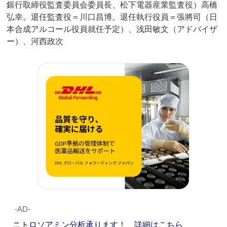
銀行取締役監査委員会委員長、松下電器産業監査役）高橋
弘幸。退任監査役＝川口昌博。退任執行役員＝張將司（日
本合成アルコール役員就任予定）、浅田敏文（アドバイザ
ー）、河西政次
‐AD‐
ニトロソアミン分析承ります！ 詳細はこちら