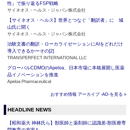
性』で振り返るFSP戦略
サイネオス・ヘルス・ジャパン株式会社
【サイネオス・ヘルス】世界とつなぐ「翻訳者」に 城
山氏に聞く
サイネオス・ヘルス・ジャパン株式会社
治験文書の翻訳・ローカライゼーションにAIをどれだけ
導入できるかーその[2]
TRANSPERFECT INTERNATIONAL LLC
グローバルCDMOのApeloa、日本市場に本格展開し医薬
品イノベーションを推進
Apeloa Pharmaceutical
おすすめ情報 アーカイブ ‐AD‐を見る »
HEADLINE NEWS
【昭和薬大 神林氏ら】獣医師と薬剤師に認識差‐獣医療専
門教育の充実を