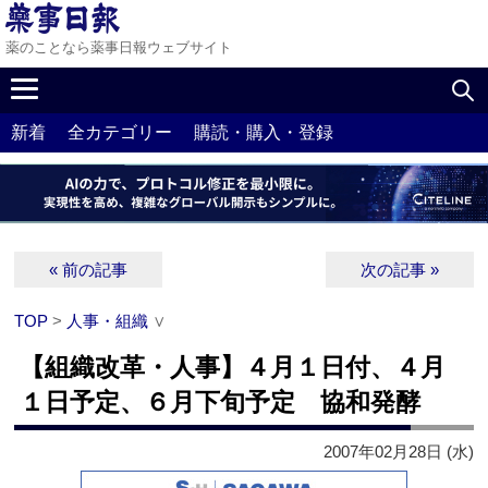
薬のことなら薬事日報ウェブサイト
新着
全カテゴリー
購読・購入・登録
« 前の記事
次の記事 »
TOP
>
人事・組織
∨
【組織改革・人事】４月１日付、４月
１日予定、６月下旬予定 協和発酵
2007年02月28日 (水)