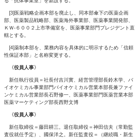
る「抗体事業室」を新設する。
[3]医薬戦略企画本部を廃止し、同本部傘下の医薬企画
部、医薬製品戦略部、医薬海外事業部、医薬事業開発部、
ＫＷ‐６００２上市準備室を、医薬事業部門プレジデント直
轄とする。
[4]薬制本部を、業務内容を具体的に明示するため「信頼
性保証本部」と名称変更する。
〈役員人事〉
新任執行役員＝社長付吉川實、経営管理部長鈴木学、バ
イオケミカル事業部門バイオケミカル営業本部長兼ファイ
ンケミカル営業部長石野修一、医薬事業部門医薬営業本部
医薬マーケティング部長西野文博
〈役員人事〉
新任取締役＝藤田耕三。退任取締役＝神田信夫（常勤監
査役就任予定）、國保洋之。新任監査役＝（継続職・新生