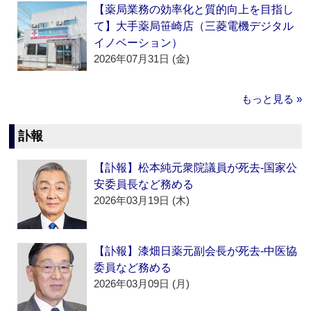
【薬局業務の効率化と質的向上を目指し
て】大手薬局笹崎店（三菱電機デジタル
イノベーション）
2026年07月31日 (金)
もっと見る »
訃報
【訃報】松本純元衆院議員が死去‐国家公
安委員長など務める
2026年03月19日 (木)
【訃報】漆畑日薬元副会長が死去‐中医協
委員など務める
2026年03月09日 (月)