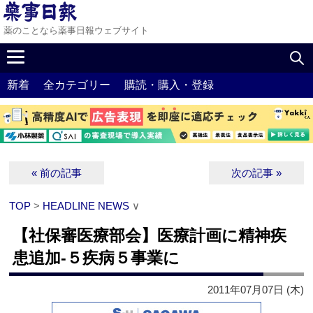
薬のことなら薬事日報ウェブサイト
新着
全カテゴリー
購読・購入・登録
« 前の記事
次の記事 »
TOP
>
HEADLINE NEWS
∨
【社保審医療部会】医療計画に精神疾
患追加‐５疾病５事業に
2011年07月07日 (木)