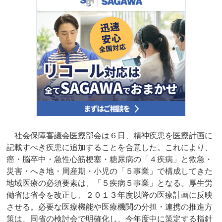
社会保障審議会医療部会は６日、精神疾患を医療計画に
記載すべき疾患に追加することを合意した。これにより、
癌・脳卒中・急性心筋梗塞・糖尿病の「４疾病」と救急・
災害・へき地・周産期・小児の「５事業」で構成してきた
地域医療の必須要素は、「５疾病５事業」となる。厚生労
働省は省令を改正し、２０１３年度以降の医療計画に反映
させる。必要な医療機能や医療機関の分担・連携の推進方
策は、同省の検討会で明確化し、今年度中に策定する指針