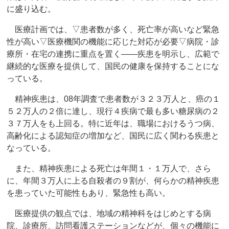
に盛り込む。
医療計画では、▽患者数が多く、死亡率が高いなど緊急
性が高い▽医療機関の機能に応じた対応が必要▽病院・診
療所・在宅の連携に重点を置く――疾患を明示し、広範で
継続的な医療を提供して、国民の健康を保持することにな
っている。
精神疾患は、08年調査で患者数が３２３万人と、癌の１
５２万人の２倍に達し、現行４疾病で最も多い糖尿病の２
３７万人をも上回る。特に近年は、職場におけるうつ病、
高齢化による認知症の増加など、国民に広く関わる疾患と
なっている。
また、精神疾患による死亡は年間１・１万人で、さら
に、年間３万人に上る自殺者の９割が、何らかの精神疾患
を患っていた可能性もあり、緊急性も高い。
医療提供の観点では、地域の精神科をはじめとする病
院、診療所、訪問看護ステーションなどが、個々の機能に