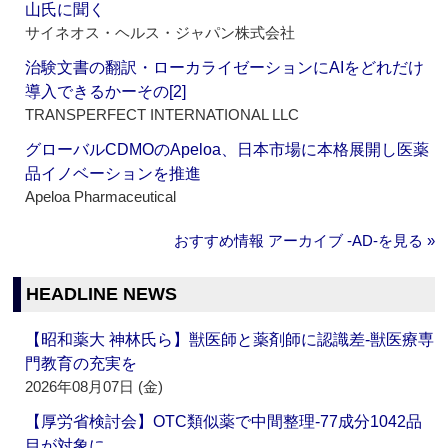
山氏に聞く
サイネオス・ヘルス・ジャパン株式会社
治験文書の翻訳・ローカライゼーションにAIをどれだけ
導入できるかーその[2]
TRANSPERFECT INTERNATIONAL LLC
グローバルCDMOのApeloa、日本市場に本格展開し医薬
品イノベーションを推進
Apeloa Pharmaceutical
おすすめ情報 アーカイブ ‐AD‐を見る »
HEADLINE NEWS
【昭和薬大 神林氏ら】獣医師と薬剤師に認識差‐獣医療専
門教育の充実を
2026年08月07日 (金)
【厚労省検討会】OTC類似薬で中間整理‐77成分1042品
目が対象に