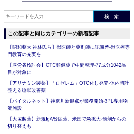
検 索
この記事と同じカテゴリーの新着記事
【昭和薬大 神林氏ら】獣医師と薬剤師に認識差‐獣医療専
門教育の充実を
【厚労省検討会】OTC類似薬で中間整理‐77成分1042品
目が対象に
【アリナミン製薬】「ロゼレム」OTC化し発売‐体内時計
整える睡眠改善薬
【バイタルネット】神奈川新拠点が業務開始‐3PL専用物
流施設
【大塚製薬】新規IgA腎症薬、米国で急拡大‐他剤からの
切り替えも