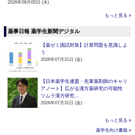
2026年08月05日 (水)
もっと見る »
薬事日報 薬学生新聞デジタル
【薬ゼミ国試対策】計算問題を意識しよ
う
2026年07月31日 (金)
【日本薬学生連盟・先輩薬剤師のキャリ
アノート】広がる漢方薬研究の可能性
ツムラ漢方研究…
2026年07月31日 (金)
もっと見る »
薬学生向け書籍 »