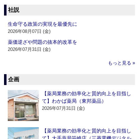
社説
生命守る政策の実現を最優先に
2026年08月07日 (金)
薬価逆ざや問題の抜本的改革を
2026年07月31日 (金)
もっと見る »
企画
【薬局業務の効率化と質的向上を目指し
て】わかば薬局（東邦薬品）
2026年07月31日 (金)
【薬局業務の効率化と質的向上を目指し
て】大手薬局笹崎店（三菱電機デジタル