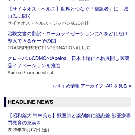
【サイネオス・ヘルス】世界とつなぐ「翻訳者」に 城
山氏に聞く
サイネオス・ヘルス・ジャパン株式会社
治験文書の翻訳・ローカライゼーションにAIをどれだけ
導入できるかーその[2]
TRANSPERFECT INTERNATIONAL LLC
グローバルCDMOのApeloa、日本市場に本格展開し医薬
品イノベーションを推進
Apeloa Pharmaceutical
おすすめ情報 アーカイブ ‐AD‐を見る »
HEADLINE NEWS
【昭和薬大 神林氏ら】獣医師と薬剤師に認識差‐獣医療専
門教育の充実を
2026年08月07日 (金)