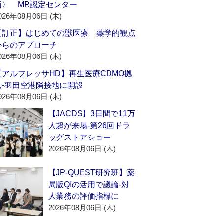
価〉 MR認定センター
026年08月06日 (木)
【訂正】はじめての獣医療 薬学的観点
からのアプローチ
026年08月06日 (木)
【アルフレッサHD】再生医療CDMO拠
点‐羽田空港隣接地に開設
026年08月06日 (木)
【JACDS】3日間で11万
人超が来場‐第26回ドラ
ッグストアショー
2026年08月06日 (木)
【JP-QUEST研究班】薬
局版QIの活用で議論‐対
人業務の評価指標に
2026年08月06日 (木)