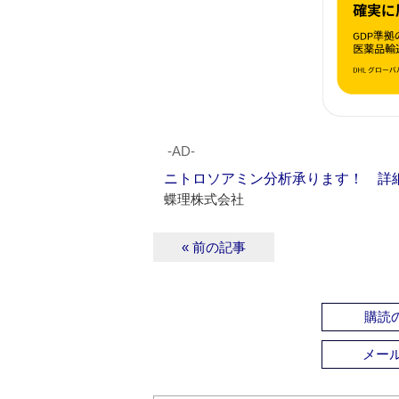
‐AD‐
ニトロソアミン分析承ります！ 詳
蝶理株式会社
« 前の記事
購読の
メー