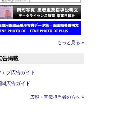
もっと見る »
広告掲載
ウェブ広告ガイド
新聞広告ガイド
広報・宣伝担当者の方へ »