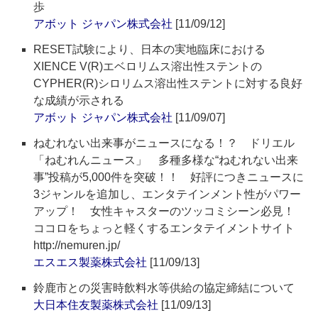
歩
アボット ジャパン株式会社
[11/09/12]
RESET試験により、日本の実地臨床における
XIENCE V(R)エベロリムス溶出性ステントの
CYPHER(R)シロリムス溶出性ステントに対する良好
な成績が示される
アボット ジャパン株式会社
[11/09/07]
ねむれない出来事がニュースになる！？ ドリエル
「ねむれんニュース」 多種多様な“ねむれない出来
事”投稿が5,000件を突破！！ 好評につきニュースに
3ジャンルを追加し、エンタテインメント性がパワー
アップ！ 女性キャスターのツッコミシーン必見！
ココロをちょっと軽くするエンタテイメントサイト
http://nemuren.jp/
エスエス製薬株式会社
[11/09/13]
鈴鹿市との災害時飲料水等供給の協定締結について
大日本住友製薬株式会社
[11/09/13]