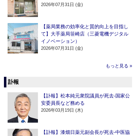
2026年07月31日 (金)
【薬局業務の効率化と質的向上を目指し
て】大手薬局笹崎店（三菱電機デジタル
イノベーション）
2026年07月31日 (金)
もっと見る »
訃報
【訃報】松本純元衆院議員が死去‐国家公
安委員長など務める
2026年03月19日 (木)
【訃報】漆畑日薬元副会長が死去‐中医協