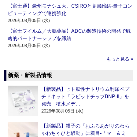
【富士通】豪州モナシュ大、CSIROと覚書締結‐量子コン
ピューティングで連携強化
2026年08月05日 (水)
【富士フイルム／大鵬薬品】ADCの製造技術の開発で戦
略的パートナーシップを締結
2026年08月05日 (水)
もっと見る »
新薬・新製品情報
【新製品】ヒト脳性ナトリウム利尿ペプ
チドキット「ラピッドチップBNP-II」を
発売 積水メデ…
2026年08月05日 (水)
【新製品】親子の「おふろあがりのわち
ゃわちゃひと騒動」に着目‐「マー＆ミー