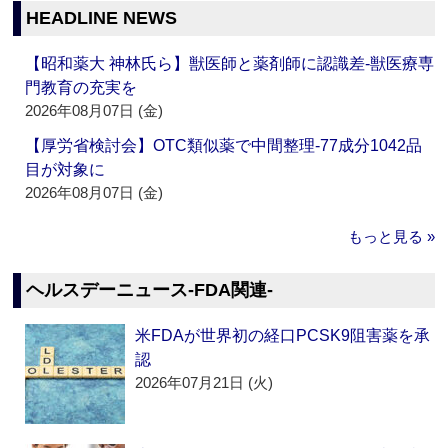
HEADLINE NEWS
【昭和薬大 神林氏ら】獣医師と薬剤師に認識差‐獣医療専
門教育の充実を
2026年08月07日 (金)
【厚労省検討会】OTC類似薬で中間整理‐77成分1042品
目が対象に
2026年08月07日 (金)
もっと見る »
ヘルスデーニュース‐FDA関連‐
米FDAが世界初の経口PCSK9阻害薬を承
認
2026年07月21日 (火)