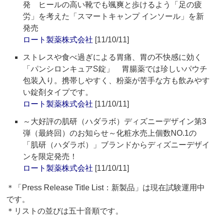
発 ヒールの高い靴でも颯爽と歩けるよう「足の疲
労」を考えた「スマートキャンプ インソール」を新
発売
ロート製薬株式会社
[11/10/11]
ストレスや食べ過ぎによる胃痛、胃の不快感に効く
「パンシロンキュアS錠」 胃腸薬では珍しいパウチ
包装入り。携帯しやすく、粉薬が苦手な方も飲みやす
い錠剤タイプです。
ロート製薬株式会社
[11/10/11]
～大好評の肌研（ハダラボ）ディズニーデザイン第3
弾（最終回）のお知らせ～化粧水売上個数NO.1の
「肌研（ハダラボ）」ブランドからディズニーデザイ
ンを限定発売！
ロート製薬株式会社
[11/10/11]
＊「Press Release Title List：新製品」は現在試験運用中
です。
＊リストの並びは五十音順です。