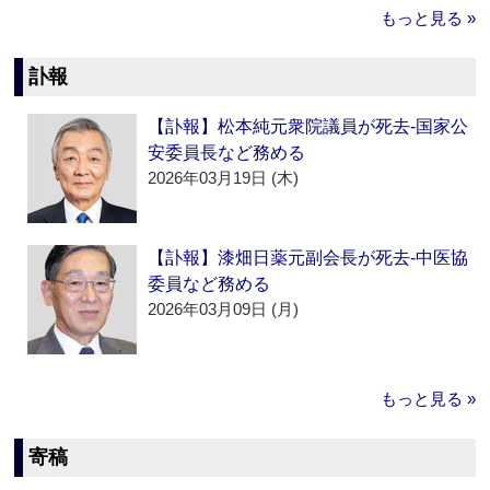
もっと見る »
訃報
【訃報】松本純元衆院議員が死去‐国家公
安委員長など務める
2026年03月19日 (木)
【訃報】漆畑日薬元副会長が死去‐中医協
委員など務める
2026年03月09日 (月)
もっと見る »
寄稿