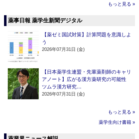
もっと見る »
薬事日報 薬学生新聞デジタル
【薬ゼミ国試対策】計算問題を意識しよ
う
2026年07月31日 (金)
【日本薬学生連盟・先輩薬剤師のキャリ
アノート】広がる漢方薬研究の可能性
ツムラ漢方研究…
2026年07月31日 (金)
もっと見る »
薬学生向け書籍 »
薬業界ニュース解説