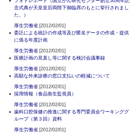
フォトレポート（国立がん研究センター創立50周年記
念式典が天皇皇后両陛下御臨席のもとに挙行されまし
た。）
厚生労働省
[2012/02/01]
委託による統計の作成等及び匿名データの作成・提供
に係る年度計画
厚生労働省
[2012/02/01]
医療計画の見直し等に関する検討会議事録
厚生労働省
[2012/02/01]
高額な外来診療の窓口支払いの軽減について
厚生労働省
[2012/02/01]
採用情報（食品衛生監視員）
厚生労働省
[2012/02/01]
歯科口腔保健の推進に関する専門委員会ワーキンググ
ループ（第３回）資料
厚生労働省
[2012/02/01]