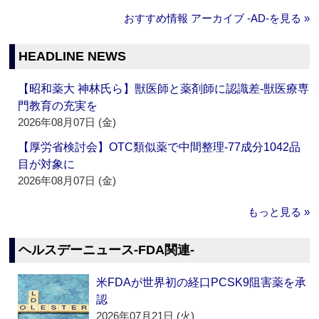
おすすめ情報 アーカイブ ‐AD‐を見る »
HEADLINE NEWS
【昭和薬大 神林氏ら】獣医師と薬剤師に認識差‐獣医療専
門教育の充実を
2026年08月07日 (金)
【厚労省検討会】OTC類似薬で中間整理‐77成分1042品
目が対象に
2026年08月07日 (金)
もっと見る »
ヘルスデーニュース‐FDA関連‐
米FDAが世界初の経口PCSK9阻害薬を承
認
2026年07月21日 (火)