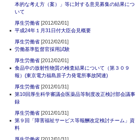
本的な考え方（案）」等に対する意見募集の結果につ
いて
厚生労働省
[2012/02/01]
平成24年１月31日付大臣会見概要
厚生労働省
[2012/02/01]
労働基準監督官採用試験
厚生労働省
[2012/02/01]
食品中の放射性物質の検査結果について（第３０９
報）(東京電力福島原子力発電所事故関連)
厚生労働省
[2012/01/31]
第10回厚生科学審議会医薬品等制度改正検討部会議事
録
厚生労働省
[2012/01/31]
第９回「障害福祉サービス等報酬改定検討チーム」資
料
厚生労働省
[2012/01/31]