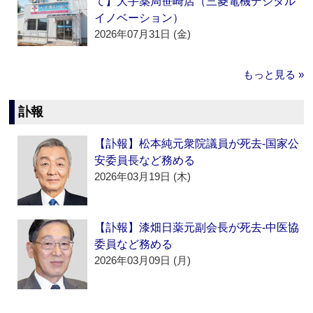
て】大手薬局笹崎店（三菱電機デジタル
イノベーション）
2026年07月31日 (金)
もっと見る »
訃報
【訃報】松本純元衆院議員が死去‐国家公
安委員長など務める
2026年03月19日 (木)
【訃報】漆畑日薬元副会長が死去‐中医協
委員など務める
2026年03月09日 (月)