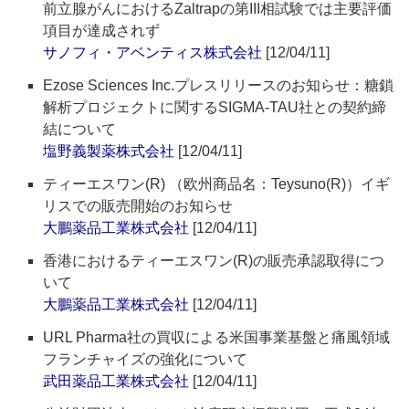
前立腺がんにおけるZaltrapの第III相試験では主要評価
項目が達成されず
サノフィ・アベンティス株式会社
[12/04/11]
Ezose Sciences Inc.プレスリリースのお知らせ：糖鎖
解析プロジェクトに関するSIGMA-TAU社との契約締
結について
塩野義製薬株式会社
[12/04/11]
ティーエスワン(R) （欧州商品名：Teysuno(R)）イギ
リスでの販売開始のお知らせ
大鵬薬品工業株式会社
[12/04/11]
香港におけるティーエスワン(R)の販売承認取得につ
いて
大鵬薬品工業株式会社
[12/04/11]
URL Pharma社の買収による米国事業基盤と痛風領域
フランチャイズの強化について
武田薬品工業株式会社
[12/04/11]