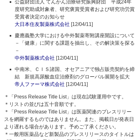
公益財団法人 てんかん治療研究振興財団 平成24年
度研究助成対象者、研究褒賞受賞者および研究功労賞
受賞者決定のお知らせ
大日本住友製薬株式会社
[12/04/11]
慶應義塾大学における中外製薬寄附講座開設について
－「健康」に関する課題を抽出し、その解決策を探る
－
中外製薬株式会社
[12/04/11]
中南米、ＣＩＳ諸国、オセアニアで独占販売契約を締
結 新規高尿酸血症治療剤のグローバル展開を拡大
帝人ファーマ株式会社
[12/04/11]
＊「Press Release Title List」は現在試験運用中です。
＊リストの並びは五十音順です。
＊「Press Release Title List」は医薬関連のプレスリリー
スを網羅するものではありません。また、掲載日が発表日
より遅れる場合があります。予めご了承ください。
＊一般用医薬品など新製品のプレスリリースのタイトルは