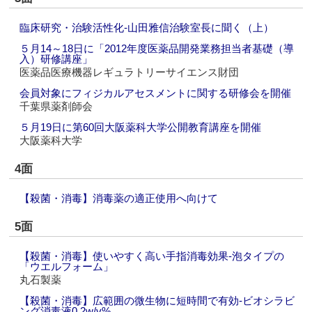
臨床研究・治験活性化‐山田雅信治験室長に聞く（上）
５月14～18日に「2012年度医薬品開発業務担当者基礎（導
入）研修講座」
医薬品医療機器レギュラトリーサイエンス財団
会員対象にフィジカルアセスメントに関する研修会を開催
千葉県薬剤師会
５月19日に第60回大阪薬科大学公開教育講座を開催
大阪薬科大学
4面
【殺菌・消毒】消毒薬の適正使用へ向けて
5面
【殺菌・消毒】使いやすく高い手指消毒効果‐泡タイプの
「ウエルフォーム」
丸石製薬
【殺菌・消毒】広範囲の微生物に短時間で有効‐ビオシラビ
ング消毒液0.2w/v%