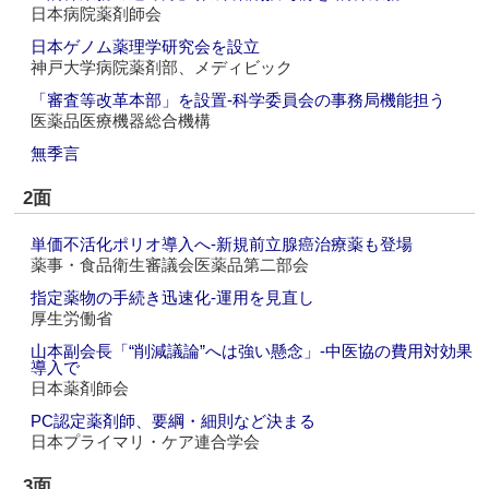
日本病院薬剤師会
日本ゲノム薬理学研究会を設立
神戸大学病院薬剤部、メディビック
「審査等改革本部」を設置‐科学委員会の事務局機能担う
医薬品医療機器総合機構
無季言
2面
単価不活化ポリオ導入へ‐新規前立腺癌治療薬も登場
薬事・食品衛生審議会医薬品第二部会
指定薬物の手続き迅速化‐運用を見直し
厚生労働省
山本副会長「“削減議論”へは強い懸念」‐中医協の費用対効果
導入で
日本薬剤師会
PC認定薬剤師、要綱・細則など決まる
日本プライマリ・ケア連合学会
3面