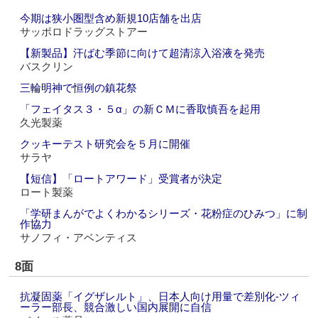
今期は狭小圏型含め新規10店舗を出店
サッポロドラッグストアー
【新製品】汗ばむ季節に向けて超清涼入浴液を発売
バスクリン
三輪明神で恒例の鎮花祭
「フェイタス３・５α」の新ＣＭに香取慎吾を起用
久光製薬
クッキーテスト研究会を５月に開催
サラヤ
【短信】「ロートアワード」受賞者が決定
ロート製薬
「学研まんがでよくわかるシリーズ・花粉症のひみつ」に制
作協力
サノフィ・アベンティス
8面
抗凝固薬「イグザレルト」、日本人向け用量で差別化‐ツィ
ーラー部長、競合激しい国内展開に自信