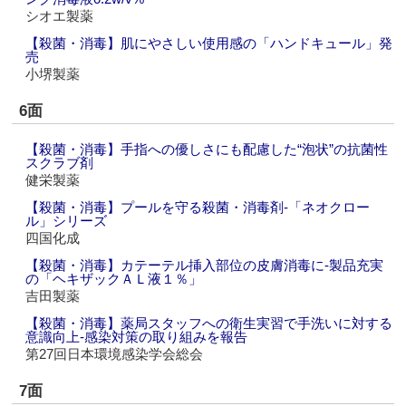
シオエ製薬
【殺菌・消毒】肌にやさしい使用感の「ハンドキュール」発
売
小堺製薬
6面
【殺菌・消毒】手指への優しさにも配慮した“泡状”の抗菌性
スクラブ剤
健栄製薬
【殺菌・消毒】プールを守る殺菌・消毒剤‐「ネオクロー
ル」シリーズ
四国化成
【殺菌・消毒】カテーテル挿入部位の皮膚消毒に‐製品充実
の「ヘキザックＡＬ液１％」
吉田製薬
【殺菌・消毒】薬局スタッフへの衛生実習で手洗いに対する
意識向上‐感染対策の取り組みを報告
第27回日本環境感染学会総会
7面