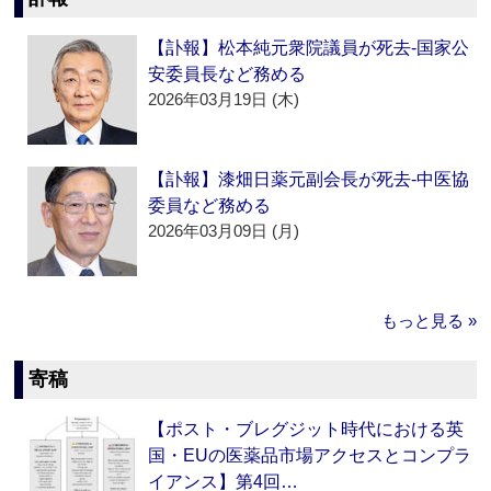
【訃報】松本純元衆院議員が死去‐国家公
安委員長など務める
2026年03月19日 (木)
【訃報】漆畑日薬元副会長が死去‐中医協
委員など務める
2026年03月09日 (月)
もっと見る »
寄稿
【ポスト・ブレグジット時代における英
国・EUの医薬品市場アクセスとコンプラ
イアンス】第4回…