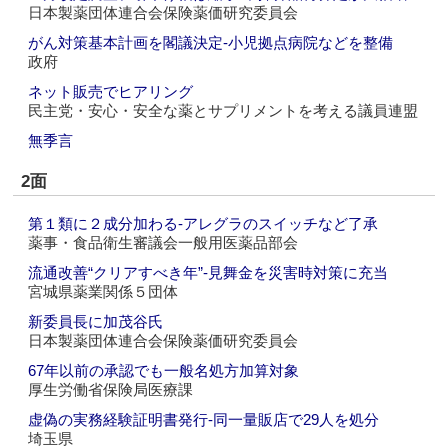
日本製薬団体連合会保険薬価研究委員会
がん対策基本計画を閣議決定‐小児拠点病院などを整備
政府
ネット販売でヒアリング
民主党・安心・安全な薬とサプリメントを考える議員連盟
無季言
2面
第１類に２成分加わる‐アレグラのスイッチなど了承
薬事・食品衛生審議会一般用医薬品部会
流通改善“クリアすべき年”‐見舞金を災害時対策に充当
宮城県薬業関係５団体
新委員長に加茂谷氏
日本製薬団体連合会保険薬価研究委員会
67年以前の承認でも一般名処方加算対象
厚生労働省保険局医療課
虚偽の実務経験証明書発行‐同一量販店で29人を処分
埼玉県