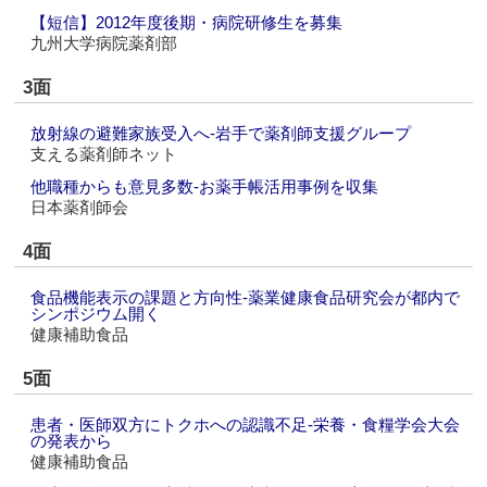
【短信】2012年度後期・病院研修生を募集
九州大学病院薬剤部
3面
放射線の避難家族受入へ‐岩手で薬剤師支援グループ
支える薬剤師ネット
他職種からも意見多数‐お薬手帳活用事例を収集
日本薬剤師会
4面
食品機能表示の課題と方向性‐薬業健康食品研究会が都内で
シンポジウム開く
健康補助食品
5面
患者・医師双方にトクホへの認識不足‐栄養・食糧学会大会
の発表から
健康補助食品