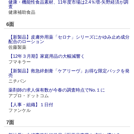
健康・機能性食品素材、11年度市場は2.4％増‐矢野経済が調
査
健康補助食品
6面
【新製品】皮膚外用薬「セロナ」シリーズにかゆみ止め成分
配合のローション
佐藤製薬
【12年３月期】家庭用品の大幅減響く
フマキラー
【新製品】救急絆創膏「ケアリーヴ」お得な限定パックを発
売
ニチバン
薬剤師の求人保有数が今春の調査時点でNo.１に
アプロ・ドットコム
【人事・組織】１日付
ファンケル
7面