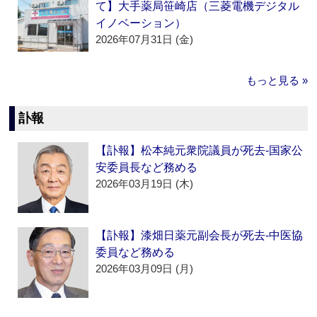
て】大手薬局笹崎店（三菱電機デジタル
イノベーション）
2026年07月31日 (金)
もっと見る »
訃報
【訃報】松本純元衆院議員が死去‐国家公
安委員長など務める
2026年03月19日 (木)
【訃報】漆畑日薬元副会長が死去‐中医協
委員など務める
2026年03月09日 (月)