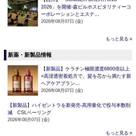
2026」を開催‐森ビルホスピタリティーコ
ーポレーションとエステ…
2026年08月07日 (金)
もっと見る »
新薬・新製品情報
【新製品】ケラチン極限濃度6800倍以上
×高浸透密着処方で、髪を芯から満たす新
ヘアケアブラン…
2026年08月07日 (金)
【新製品】ハイゼントラを新発売‐高用量化で投与本数削
減 CSLベーリング
2026年08月07日 (金)
もっと見る »