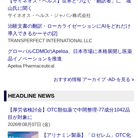
【サイネオス・ヘルス】世界とつなぐ「翻訳者」に 城
山氏に聞く
サイネオス・ヘルス・ジャパン株式会社
治験文書の翻訳・ローカライゼーションにAIをどれだけ
導入できるかーその[2]
TRANSPERFECT INTERNATIONAL LLC
グローバルCDMOのApeloa、日本市場に本格展開し医薬
品イノベーションを推進
Apeloa Pharmaceutical
おすすめ情報 アーカイブ ‐AD‐を見る »
HEADLINE NEWS
【厚労省検討会】OTC類似薬で中間整理‐77成分1042品
目が対象に
2026年08月07日 (金)
【アリナミン製薬】「ロゼレム」OTC化