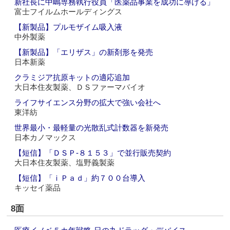
新社長に中嶋専務執行役員「医薬品事業を成功に導ける」
富士フイルムホールディングス
【新製品】プルモザイム吸入液
中外製薬
【新製品】「エリザス」の新剤形を発売
日本新薬
クラミジア抗原キットの適応追加
大日本住友製薬、ＤＳファーマバイオ
ライフサイエンス分野の拡大で強い会社へ
東洋紡
世界最小・最軽量の光散乱式計数器を新発売
日本カノマックス
【短信】「ＤＳＰ‐８１５３」で並行販売契約
大日本住友製薬、塩野義製薬
【短信】「ｉＰａｄ」約７００台導入
キッセイ薬品
8面