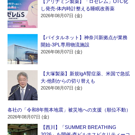
【アリナミン製薬】「ロゼレム」OTC化
し発売‐体内時計整える睡眠改善薬
2026年08月07日 (金)
【バイタルネット】神奈川新拠点が業務
開始‐3PL専用物流施設
2026年08月07日 (金)
【大塚製薬】新規IgA腎症薬、米国で急拡
大‐他剤からの切り替えも
2026年08月07日 (金)
各社の「令和8年熊本地震」被災地への支援（順位不動）
2026年08月07日 (金)
【西川】「SUMMER BREATHING
2026」を開催‐森ビルホスピタリティーコ