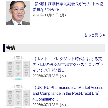
【訃報】漆畑日薬元副会長が死去‐中医協
委員など務める
2026年03月09日 (月)
もっと見る »
寄稿
【ポスト・ブレグジット時代における英
国・EUの医薬品市場アクセスとコンプラ
イアンス】第4回…
2026年07月23日 (木)
【UK–EU Pharmaceutical Market Access
and Compliance in the Post-Brexit Era】
4.Complianc…
2026年07月23日 (木)