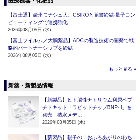
医療機器・化粧品
【富士通】豪州モナシュ大、CSIROと覚書締結‐量子コン
ピューティングで連携強化
2026年08月05日 (水)
【富士フイルム／大鵬薬品】ADCの製造技術の開発で戦
略的パートナーシップを締結
2026年08月05日 (水)
もっと見る »
新薬・新製品情報
【新製品】ヒト脳性ナトリウム利尿ペプ
チドキット「ラピッドチップBNP-II」を
発売 積水メデ…
2026年08月05日 (水)
【新製品】親子の「おふろあがりのわち