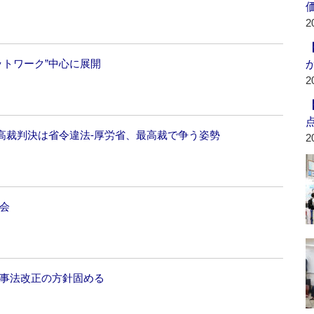
2
ットワーク”中心に展開
2
高裁判決は省令違法‐厚労省、最高裁で争う姿勢
2
会
薬事法改正の方針固める