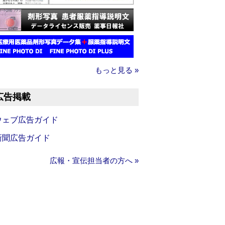
もっと見る »
広告掲載
ウェブ広告ガイド
新聞広告ガイド
広報・宣伝担当者の方へ »