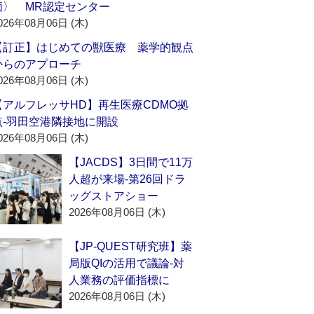
価〉 MR認定センター
026年08月06日 (木)
【訂正】はじめての獣医療 薬学的観点
からのアプローチ
026年08月06日 (木)
【アルフレッサHD】再生医療CDMO拠
点‐羽田空港隣接地に開設
026年08月06日 (木)
【JACDS】3日間で11万
人超が来場‐第26回ドラ
ッグストアショー
2026年08月06日 (木)
【JP-QUEST研究班】薬
局版QIの活用で議論‐対
人業務の評価指標に
2026年08月06日 (木)