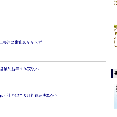
売上失速に歯止めかからず
と営業利益率１％実現へ
gs４社の12年３月期連結決算から