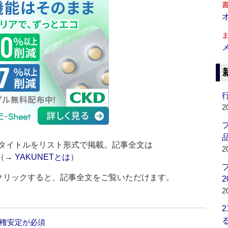
行
2
品
タイトルをリスト形式で掲載。記事全文は
2
（→
YAKUNETとは
）
をクリックすると、記事全文をご覧いただけます。
2
2
政権安定が必須