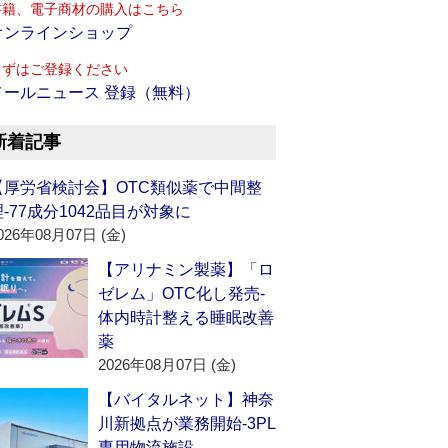
書籍、電子商材の購入はこちら
オンラインショップ
まずはご登録ください
メールニュース 登録（無料）
新着記事
【厚労省検討会】OTC類似薬で中間整
理‐77成分1042品目が対象に
026年08月07日 (金)
【アリナミン製薬】「ロ
ゼレム」OTC化し発売‐
体内時計整える睡眠改善
薬
2026年08月07日 (金)
【バイタルネット】神奈
川新拠点が業務開始‐3PL
専用物流施設