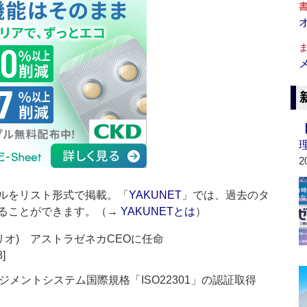
2
ルをリスト形式で掲載。「
YAKUNET
」では、過去のタ
ることができます。（→
YAKUNETとは
）
・ソリオ) アストラゼネカCEOに任命
8]
メントシステム国際規格「ISO22301」の認証取得