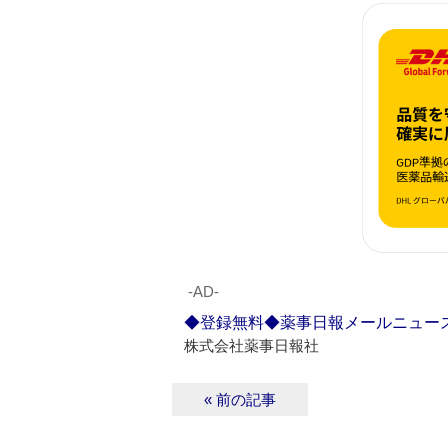
‐AD‐
◆登録無料◆薬事日報メールニュー
株式会社薬事日報社
« 前の記事