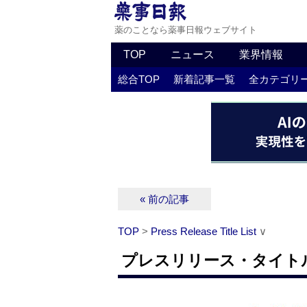
薬のことなら薬事日報ウェブサイト
TOP
ニュース
業界情報
総合TOP
新着記事一覧
全カテゴリ
« 前の記事
TOP
>
Press Release Title List
∨
プレスリリース・タイトルリス