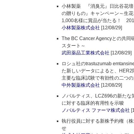
小林製薬 『消臭元』日比谷花壇
の贈りもの』キャンペーン～生花
1,000名様に賞品が当たる！ 20
小林製薬株式会社
[12/08/29]
The BC Cancer Agenc
スタート～
武田薬品工業株式会社
[12/08/29]
ロシュ社のtrastuzumab emta
た新しいデータによると、HER
主要な臨床試験で有効性の二つの
中外製薬株式会社
[12/08/29]
ノバルティス、LCZ696の新た
に対する臨床的有用性を示唆
ノバルティス ファーマ株式会社
[
執行役員に対する新株予約権（株
せ