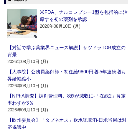
米FDA、ナルコレプシー1型を包括的に治
療する初の薬剤を承認
2026年08月10日 (月)
【対話で学ぶ薬業界ニュース解説】サツドラTOB成立の
背景
2026年08月10日 (月)
【人事院】公務員薬剤師・初任給9800円増‐5年連続増も
昇給幅縮小
2026年08月10日 (月)
【NPhA調査】調剤管理料、8割が減収に‐「在総2」算定
率わずか3％
2026年08月10日 (月)
【欧州委員会】「タブネオス」欧承認取消‐日米当局は対
応協議中