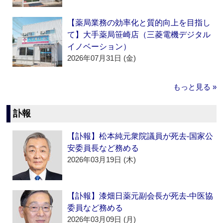
【薬局業務の効率化と質的向上を目指し
て】大手薬局笹崎店（三菱電機デジタル
イノベーション）
2026年07月31日 (金)
もっと見る »
訃報
【訃報】松本純元衆院議員が死去‐国家公
安委員長など務める
2026年03月19日 (木)
【訃報】漆畑日薬元副会長が死去‐中医協
委員など務める
2026年03月09日 (月)