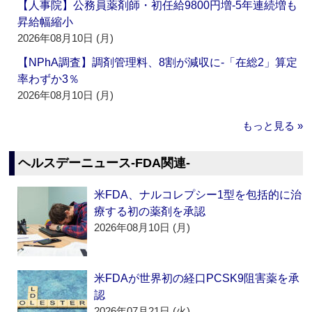
【人事院】公務員薬剤師・初任給9800円増‐5年連続増も
昇給幅縮小
2026年08月10日 (月)
【NPhA調査】調剤管理料、8割が減収に‐「在総2」算定
率わずか3％
2026年08月10日 (月)
もっと見る »
ヘルスデーニュース‐FDA関連‐
米FDA、ナルコレプシー1型を包括的に治
療する初の薬剤を承認
2026年08月10日 (月)
米FDAが世界初の経口PCSK9阻害薬を承
認
2026年07月21日 (火)