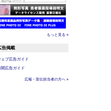
もっと見る »
広告掲載
ウェブ広告ガイド
新聞広告ガイド
広報・宣伝担当者の方へ »