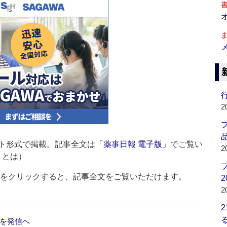
行
2
品
ト形式で掲載。記事全文は「
薬事日報 電子版
」でご覧い
2
」とは）
ルをクリックすると、記事全文をご覧いただけます。
2
2
準を発信へ