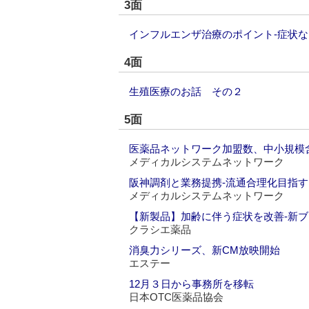
3面
インフルエンザ治療のポイント‐症状
4面
生殖医療のお話 その２
5面
医薬品ネットワーク加盟数、中小規模含
メディカルシステムネットワーク
阪神調剤と業務提携‐流通合理化目指す
メディカルシステムネットワーク
【新製品】加齢に伴う症状を改善‐新
クラシエ薬品
消臭力シリーズ、新CM放映開始
エステー
12月３日から事務所を移転
日本OTC医薬品協会