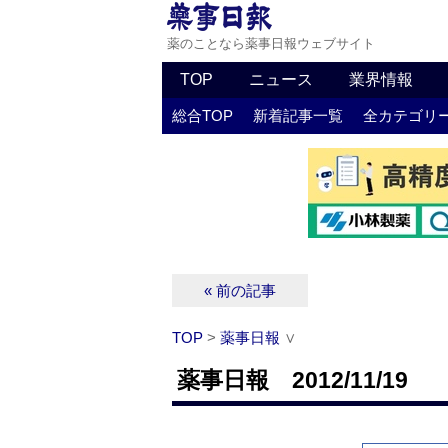
薬のことなら薬事日報ウェブサイト
TOP
ニュース
業界情報
総合TOP
新着記事一覧
全カテゴリ
« 前の記事
TOP
>
薬事日報
∨
薬事日報 2012/11/19