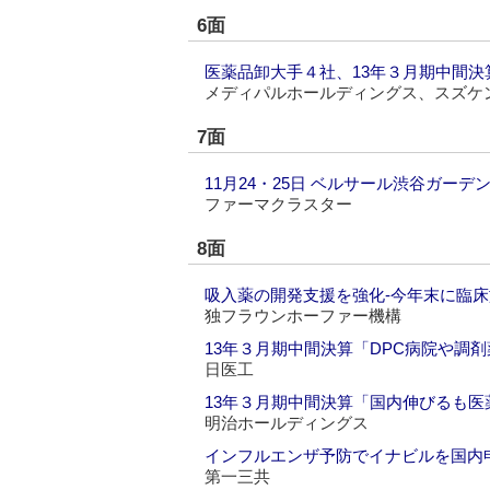
6面
医薬品卸大手４社、13年３月期中間決
メディパルホールディングス、スズケ
7面
11月24・25日 ベルサール渋谷ガーデ
ファーマクラスター
8面
吸入薬の開発支援を強化‐今年末に臨
独フラウンホーファー機構
13年３月期中間決算「DPC病院や調
日医工
13年３月期中間決算「国内伸びるも医
明治ホールディングス
インフルエンザ予防でイナビルを国内
第一三共