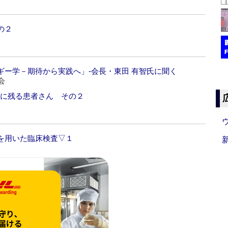
の２
ー学－期待から実践へ」‐会長・東田 有智氏に聞く
会
心に残る患者さん その２
を用いた臨床検査▽１