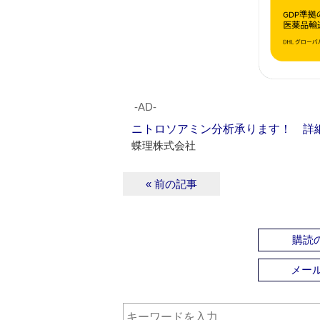
‐AD‐
ニトロソアミン分析承ります！ 詳
蝶理株式会社
« 前の記事
購読の
メー