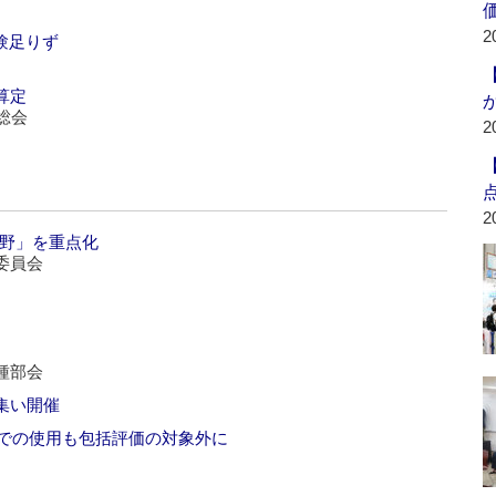
2
験足りず
算定
総会
2
2
分野」を重点化
委員会
種部会
集い開催
院での使用も包括評価の対象外に