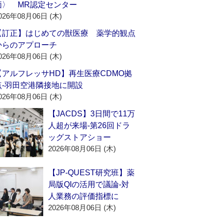
価〉 MR認定センター
026年08月06日 (木)
【訂正】はじめての獣医療 薬学的観点
からのアプローチ
026年08月06日 (木)
【アルフレッサHD】再生医療CDMO拠
点‐羽田空港隣接地に開設
026年08月06日 (木)
【JACDS】3日間で11万
人超が来場‐第26回ドラ
ッグストアショー
2026年08月06日 (木)
【JP-QUEST研究班】薬
局版QIの活用で議論‐対
人業務の評価指標に
2026年08月06日 (木)