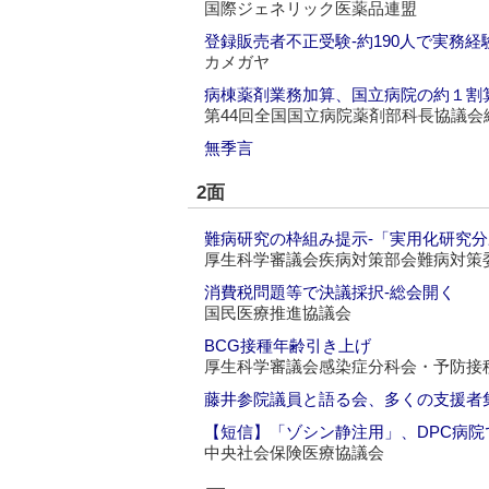
国際ジェネリック医薬品連盟
登録販売者不正受験‐約190人で実務経
カメガヤ
病棟薬剤業務加算、国立病院の約１割
第44回全国国立病院薬剤部科長協議会
無季言
2面
難病研究の枠組み提示‐「実用化研究
厚生科学審議会疾病対策部会難病対策
消費税問題等で決議採択‐総会開く
国民医療推進協議会
BCG接種年齢引き上げ
厚生科学審議会感染症分科会・予防接
藤井参院議員と語る会、多くの支援者
【短信】「ゾシン静注用」、DPC病
中央社会保険医療協議会