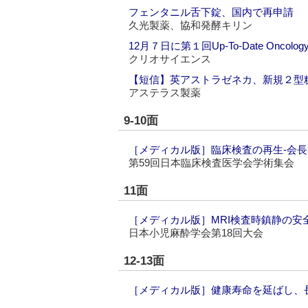
フェンタニル舌下錠、国内で再申請
久光製薬、協和発酵キリン
12月７日に第１回Up-To-Date On
クリオサイエンス
【短信】英アストラゼネカ、新規２型
アステラス製薬
9-10面
［メディカル版］臨床検査の再生‐会長
第59回日本臨床検査医学会学術集会
11面
［メディカル版］MRI検査時鎮静の安
日本小児麻酔学会第18回大会
12-13面
［メディカル版］健康寿命を延ばし、長