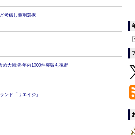
など考慮し薬剤選択
め大幅増‐年内1000件突破も視野
ブランド「リエイジ」