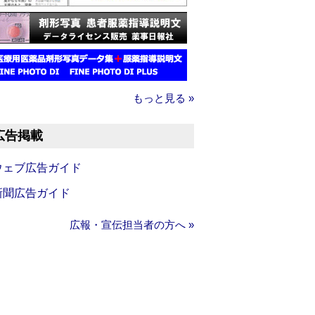
もっと見る »
広告掲載
ウェブ広告ガイド
新聞広告ガイド
広報・宣伝担当者の方へ »