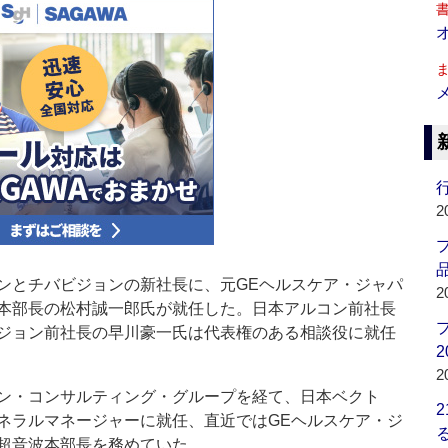
行
2
品
とチバビジョンの新社長に、元GEヘルスケア・ジャパ
2
本部長の松村誠一郎氏が就任した。日本アルコン前社長
ジョン前社長の早川豪一氏は代表権のある相談役に就任
2
2
ン・コンサルティング・グループを経て、日本ベクト
ネラルマネージャーに就任、直近ではGEヘルスケア・ジ
超音波本部長を務めていた。