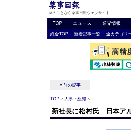
薬のことなら薬事日報ウェブサイト
TOP
ニュース
業界情報
総合TOP
新着記事一覧
全カテゴリ
« 前の記事
TOP
>
人事・組織
∨
新社長に松村氏 日本ア