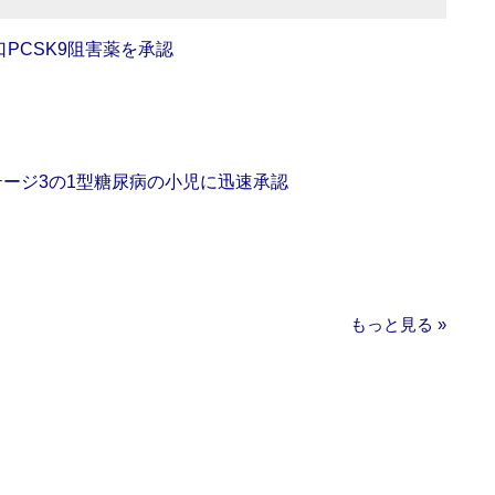
口PCSK9阻害薬を承認
をステージ3の1型糖尿病の小児に迅速承認
もっと見る »