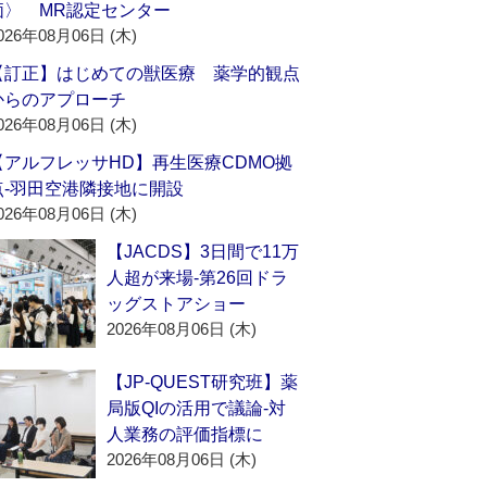
価〉 MR認定センター
026年08月06日 (木)
【訂正】はじめての獣医療 薬学的観点
からのアプローチ
026年08月06日 (木)
【アルフレッサHD】再生医療CDMO拠
点‐羽田空港隣接地に開設
026年08月06日 (木)
【JACDS】3日間で11万
人超が来場‐第26回ドラ
ッグストアショー
2026年08月06日 (木)
【JP-QUEST研究班】薬
局版QIの活用で議論‐対
人業務の評価指標に
2026年08月06日 (木)