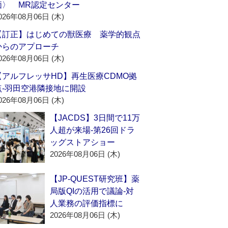
価〉 MR認定センター
026年08月06日 (木)
【訂正】はじめての獣医療 薬学的観点
からのアプローチ
026年08月06日 (木)
【アルフレッサHD】再生医療CDMO拠
点‐羽田空港隣接地に開設
026年08月06日 (木)
【JACDS】3日間で11万
人超が来場‐第26回ドラ
ッグストアショー
2026年08月06日 (木)
【JP-QUEST研究班】薬
局版QIの活用で議論‐対
人業務の評価指標に
2026年08月06日 (木)