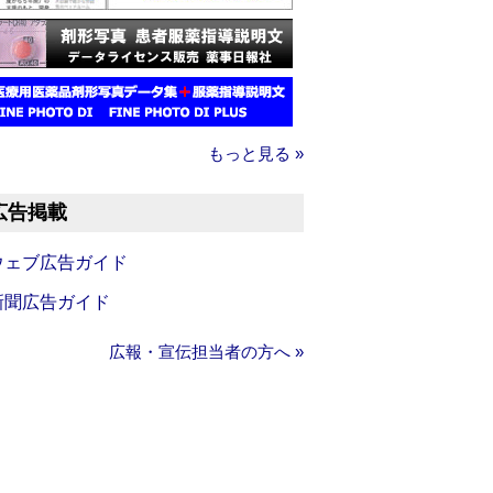
もっと見る »
広告掲載
ウェブ広告ガイド
新聞広告ガイド
広報・宣伝担当者の方へ »