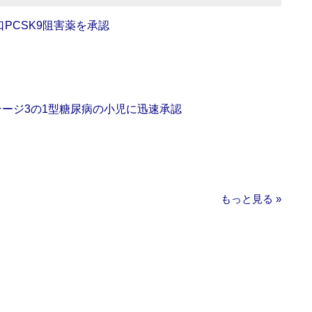
口PCSK9阻害薬を承認
をステージ3の1型糖尿病の小児に迅速承認
もっと見る »