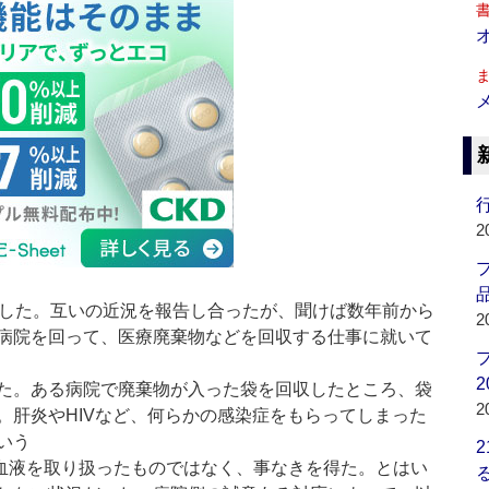
行
2
品
会した。互いの近況を報告し合ったが、聞けば数年前から
2
病院を回って、医療廃棄物などを回収する仕事に就いて
2
た。ある病院で廃棄物が入った袋を回収したところ、袋
2
。肝炎やHIVなど、何らかの感染症をもらってしまった
いう
血液を取り扱ったものではなく、事なきを得た。とはい