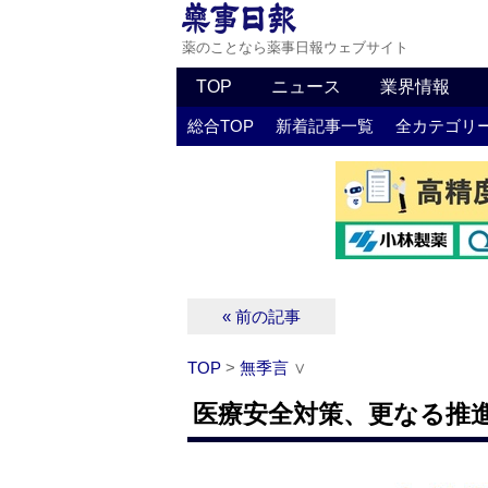
薬のことなら薬事日報ウェブサイト
TOP
ニュース
業界情報
総合TOP
新着記事一覧
全カテゴリ
« 前の記事
TOP
>
無季言
∨
医療安全対策、更なる推