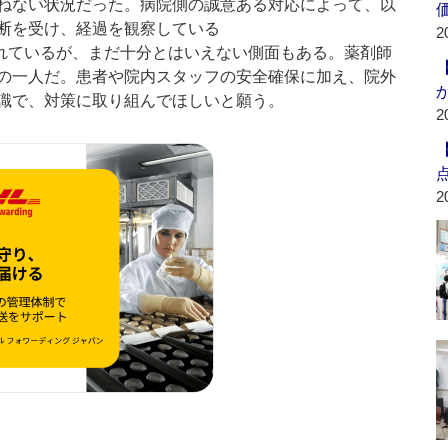
ねない状況だった。病院側の誠意ある対応によって、以
断を受け、経過を観察している
2
れているが、まだ十分とはいえない側面もある。薬剤師
の一人だ。患者や院内スタッフの安全確保に加え、院外
識で、対策に取り組んでほしいと願う。
2
2