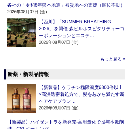
各社の「令和8年熊本地震」被災地への支援（順位不動）
2026年08月07日 (金)
【西川】「SUMMER BREATHING
2026」を開催‐森ビルホスピタリティーコ
ーポレーションとエステ…
2026年08月07日 (金)
もっと見る »
新薬・新製品情報
【新製品】ケラチン極限濃度6800倍以上
×高浸透密着処方で、髪を芯から満たす新
ヘアケアブラン…
2026年08月07日 (金)
【新製品】ハイゼントラを新発売‐高用量化で投与本数削
減 CSLベーリング