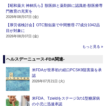
【昭和薬大 神林氏ら】獣医師と薬剤師に認識差‐獣医療専
門教育の充実を
2026年08月07日 (金)
【厚労省検討会】OTC類似薬で中間整理‐77成分1042品
目が対象に
2026年08月07日 (金)
もっと見る »
ヘルスデーニュース‐FDA関連‐
米FDAが世界初の経口PCSK9阻害薬を承
認
2026年07月21日 (火)
米FDA、Tzieldをステージ3の1型糖尿病
の小児に迅速承認