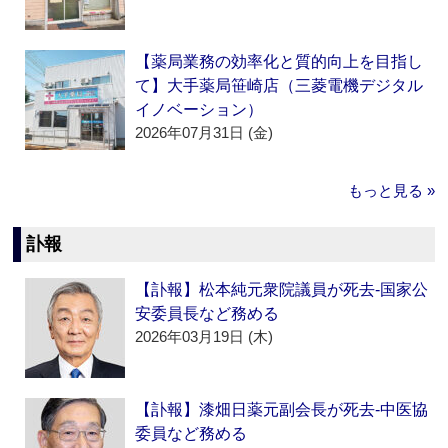
【薬局業務の効率化と質的向上を目指し
て】大手薬局笹崎店（三菱電機デジタル
イノベーション）
2026年07月31日 (金)
もっと見る »
訃報
【訃報】松本純元衆院議員が死去‐国家公
安委員長など務める
2026年03月19日 (木)
【訃報】漆畑日薬元副会長が死去‐中医協
委員など務める