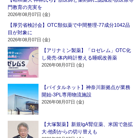
門教育の充実を
2026年08月07日 (金)
【厚労省検討会】OTC類似薬で中間整理‐77成分1042品
目が対象に
2026年08月07日 (金)
【アリナミン製薬】「ロゼレム」OTC化
し発売‐体内時計整える睡眠改善薬
2026年08月07日 (金)
【バイタルネット】神奈川新拠点が業務
開始‐3PL専用物流施設
2026年08月07日 (金)
【大塚製薬】新規IgA腎症薬、米国で急拡
大‐他剤からの切り替えも