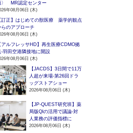
価〉 MR認定センター
026年08月06日 (木)
【訂正】はじめての獣医療 薬学的観点
からのアプローチ
026年08月06日 (木)
【アルフレッサHD】再生医療CDMO拠
点‐羽田空港隣接地に開設
026年08月06日 (木)
【JACDS】3日間で11万
人超が来場‐第26回ドラ
ッグストアショー
2026年08月06日 (木)
【JP-QUEST研究班】薬
局版QIの活用で議論‐対
人業務の評価指標に
2026年08月06日 (木)