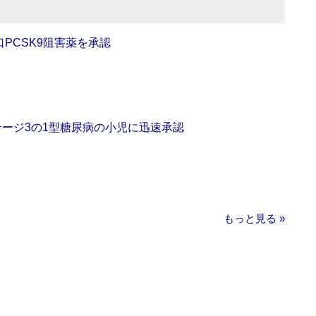
口PCSK9阻害薬を承認
をステージ3の1型糖尿病の小児に迅速承認
もっと見る »