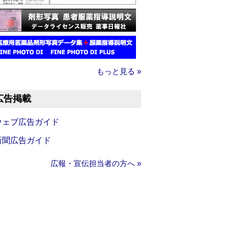
もっと見る »
広告掲載
ウェブ広告ガイド
新聞広告ガイド
広報・宣伝担当者の方へ »