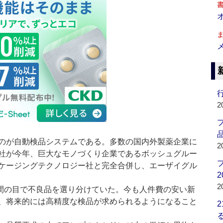
行
2
品
のが自動検品システムである。多数の国内外製薬企業に
2
社が今年、巨大なモノづくり企業であるボッシュグルー
ケージングテクノロジー社と完全合併し、エーザイグル
2
2
間の目で不良品を選り分けていた。今も人件費の安い新
、将来的には高精度な検品が求められるようになること