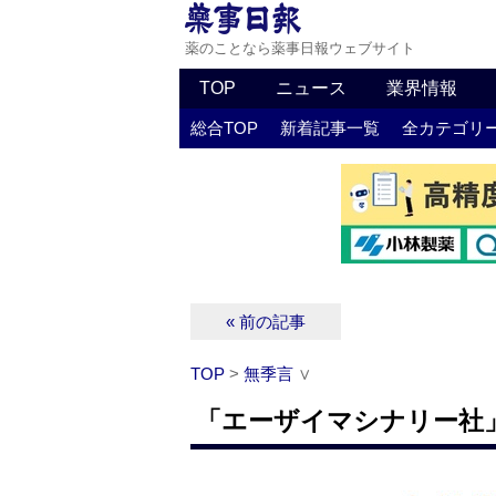
薬のことなら薬事日報ウェブサイト
TOP
ニュース
業界情報
総合TOP
新着記事一覧
全カテゴリ
« 前の記事
TOP
>
無季言
∨
「エーザイマシナリー社