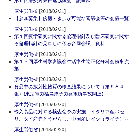
第９回肝炎対策推進協議会 議事録
厚生労働省
[2013/02/21]
【参加募集】傍聴・参加が可能な審議会等の会議一覧
厚生労働省
[2013/02/21]
第１回疫学研究に関する倫理指針及び臨床研究に関す
る倫理指針の見直しに係る合同会議 資料
厚生労働省
[2013/02/21]
第１９回厚生科学審議会生活衛生適正化分科会議事次
第
厚生労働省
[2013/02/21]
食品中の放射性物質の検査結果について（第５８４
報）(東京電力福島原子力発電所事故関連)
厚生労働省
[2013/02/20]
輸入食品に対する検査命令の実施～イタリア産パセ
リ、タイ産赤とうがらし、中国産レイシ（ライチ）～
厚生労働省
[2013/02/20]