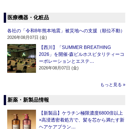
医療機器・化粧品
各社の「令和8年熊本地震」被災地への支援（順位不動）
2026年08月07日 (金)
【西川】「SUMMER BREATHING
2026」を開催‐森ビルホスピタリティーコ
ーポレーションとエステ…
2026年08月07日 (金)
もっと見る »
新薬・新製品情報
【新製品】ケラチン極限濃度6800倍以上
×高浸透密着処方で、髪を芯から満たす新
ヘアケアブラン…