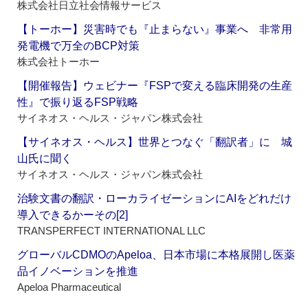
株式会社日立社会情報サービス
【トーホー】災害時でも『止まらない』事業へ 非常用
発電機で万全のBCP対策
株式会社トーホー
【開催報告】ウェビナー『FSPで変える臨床開発の生産
性』で振り返るFSP戦略
サイネオス・ヘルス・ジャパン株式会社
【サイネオス・ヘルス】世界とつなぐ「翻訳者」に 城
山氏に聞く
サイネオス・ヘルス・ジャパン株式会社
治験文書の翻訳・ローカライゼーションにAIをどれだけ
導入できるかーその[2]
TRANSPERFECT INTERNATIONAL LLC
グローバルCDMOのApeloa、日本市場に本格展開し医薬
品イノベーションを推進
Apeloa Pharmaceutical