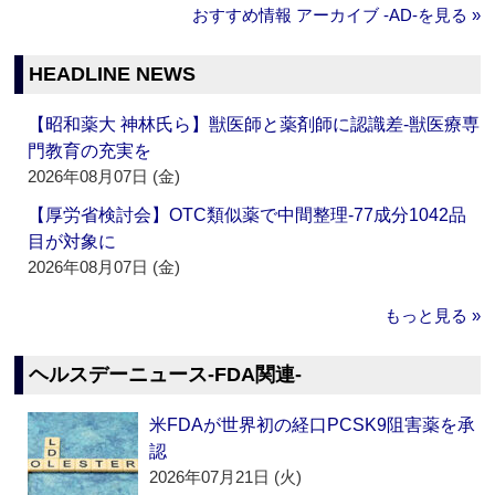
おすすめ情報 アーカイブ ‐AD‐を見る »
HEADLINE NEWS
【昭和薬大 神林氏ら】獣医師と薬剤師に認識差‐獣医療専
門教育の充実を
2026年08月07日 (金)
【厚労省検討会】OTC類似薬で中間整理‐77成分1042品
目が対象に
2026年08月07日 (金)
もっと見る »
ヘルスデーニュース‐FDA関連‐
米FDAが世界初の経口PCSK9阻害薬を承
認
2026年07月21日 (火)