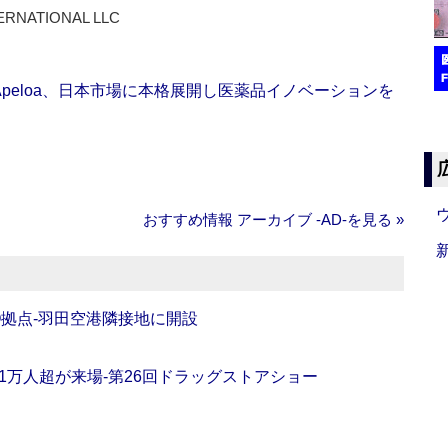
ERNATIONAL LLC
Apeloa、日本市場に本格展開し医薬品イノベーションを
おすすめ情報 アーカイブ ‐AD‐を見る »
O拠点‐羽田空港隣接地に開設
11万人超が来場‐第26回ドラッグストアショー