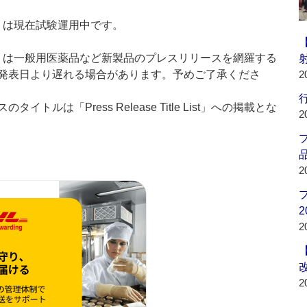
t：新製品」は現在試験運用中です。
List：新製品」は一般用医薬品など新製品のプレスリリースを網羅する
発表日より遅れる場合があります。予めご了承くださ
2
行
ルは「Press Release Title List」への掲載とな
2
品
2
2
2
2