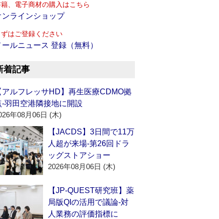
書籍、電子商材の購入はこちら
オンラインショップ
まずはご登録ください
メールニュース 登録（無料）
新着記事
【アルフレッサHD】再生医療CDMO拠
点‐羽田空港隣接地に開設
026年08月06日 (木)
【JACDS】3日間で11万
人超が来場‐第26回ドラ
ッグストアショー
2026年08月06日 (木)
【JP-QUEST研究班】薬
局版QIの活用で議論‐対
人業務の評価指標に