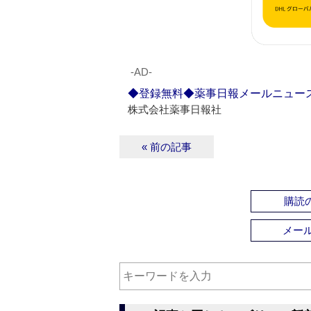
‐AD‐
◆登録無料◆薬事日報メールニュー
株式会社薬事日報社
« 前の記事
購読の
メー