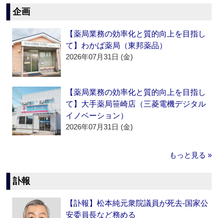
企画
【薬局業務の効率化と質的向上を目指し
て】わかば薬局（東邦薬品）
2026年07月31日 (金)
【薬局業務の効率化と質的向上を目指し
て】大手薬局笹崎店（三菱電機デジタル
イノベーション）
2026年07月31日 (金)
もっと見る »
訃報
【訃報】松本純元衆院議員が死去‐国家公
安委員長など務める