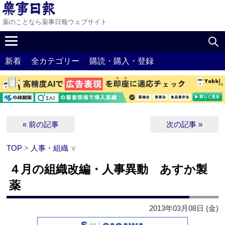
薬のことなら薬事日報ウェブサイト
新着
全カテゴリー
購読・購入・登録
« 前の記事
次の記事 »
TOP
>
人事・組織
∨
４月の組織改編・人事異動 あすか製
薬
2013年03月08日 (金)