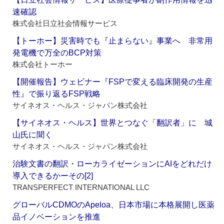
速確認
株式会社日立社会情報サービス
【トーホー】災害時でも『止まらない』事業へ 非常用
発電機で万全のBCP対策
株式会社トーホー
【開催報告】ウェビナー『FSPで変える臨床開発の生産
性』で振り返るFSP戦略
サイネオス・ヘルス・ジャパン株式会社
【サイネオス・ヘルス】世界とつなぐ「翻訳者」に 城
山氏に聞く
サイネオス・ヘルス・ジャパン株式会社
治験文書の翻訳・ローカライゼーションにAIをどれだけ
導入できるかーその[2]
TRANSPERFECT INTERNATIONAL LLC
グローバルCDMOのApeloa、日本市場に本格展開し医薬
品イノベーションを推進