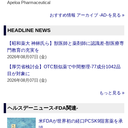
Apeloa Pharmaceutical
おすすめ情報 アーカイブ ‐AD‐を見る »
HEADLINE NEWS
【昭和薬大 神林氏ら】獣医師と薬剤師に認識差‐獣医療専
門教育の充実を
2026年08月07日 (金)
【厚労省検討会】OTC類似薬で中間整理‐77成分1042品
目が対象に
2026年08月07日 (金)
もっと見る »
ヘルスデーニュース‐FDA関連‐
米FDAが世界初の経口PCSK9阻害薬を承
認