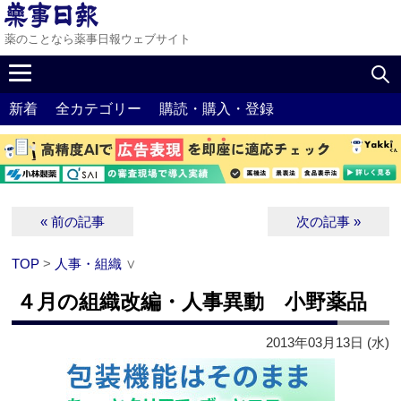
薬のことなら薬事日報ウェブサイト
新着
全カテゴリー
購読・購入・登録
« 前の記事
次の記事 »
TOP
>
人事・組織
∨
４月の組織改編・人事異動 小野薬品
2013年03月13日 (水)