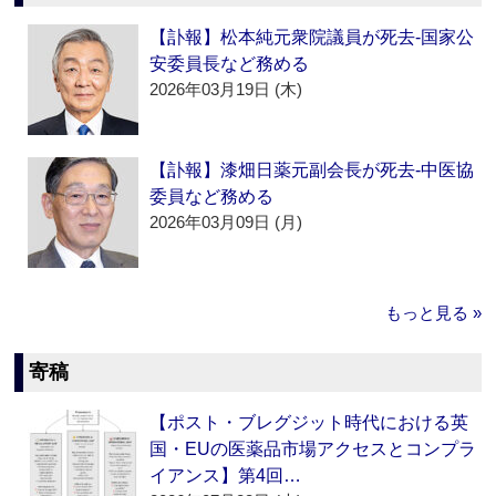
【訃報】松本純元衆院議員が死去‐国家公
安委員長など務める
2026年03月19日 (木)
【訃報】漆畑日薬元副会長が死去‐中医協
委員など務める
2026年03月09日 (月)
もっと見る »
寄稿
【ポスト・ブレグジット時代における英
国・EUの医薬品市場アクセスとコンプラ
イアンス】第4回…