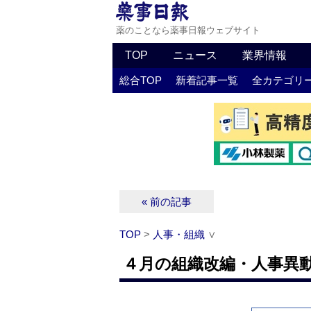
薬のことなら薬事日報ウェブサイト
TOP
ニュース
業界情報
総合TOP
新着記事一覧
全カテゴリ
« 前の記事
TOP
>
人事・組織
∨
４月の組織改編・人事異