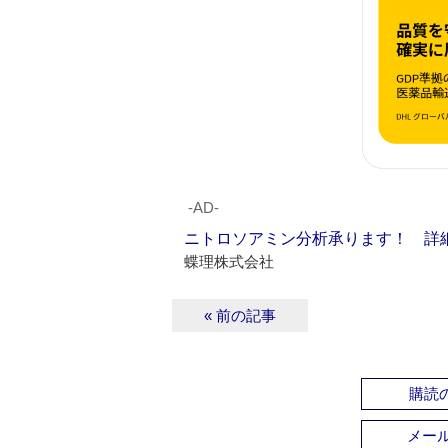
‐AD‐
ニトロソアミン分析承ります！ 詳
蝶理株式会社
« 前の記事
購読の
メー