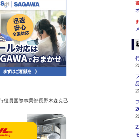
行
2
品
2
行役員国際事業部長野木森克己
2
2