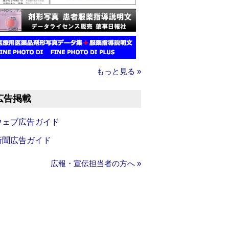
もっと見る »
広告掲載
ウェブ広告ガイド
新聞広告ガイド
広報・宣伝担当者の方へ »