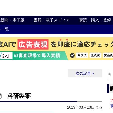
新聞・電子版
書籍・電子メディア
購読・購入・登録
ー一覧
次の記事 »
動 科研製薬
2013年03月13日 (水)