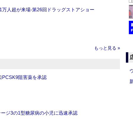
11万人超が来場‐第26回ドラッグストアショー
もっと見る »
口PCSK9阻害薬を承認
をステージ3の1型糖尿病の小児に迅速承認