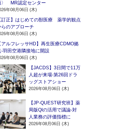
価〉 MR認定センター
026年08月06日 (木)
【訂正】はじめての獣医療 薬学的観点
からのアプローチ
026年08月06日 (木)
【アルフレッサHD】再生医療CDMO拠
点‐羽田空港隣接地に開設
026年08月06日 (木)
【JACDS】3日間で11万
人超が来場‐第26回ドラ
ッグストアショー
2026年08月06日 (木)
【JP-QUEST研究班】薬
局版QIの活用で議論‐対
人業務の評価指標に
2026年08月06日 (木)