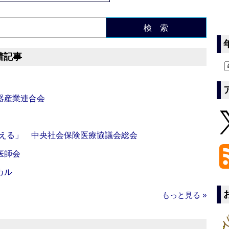
検 索
着記事
器産業連合会
伝える」 中央社会保険医療協議会総会
医師会
カル
もっと見る »