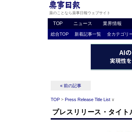
薬のことなら薬事日報ウェブサイト
TOP
ニュース
業界情報
総合TOP
新着記事一覧
全カテゴリ
« 前の記事
TOP
>
Press Release Title List
∨
プレスリリース・タイトルリス