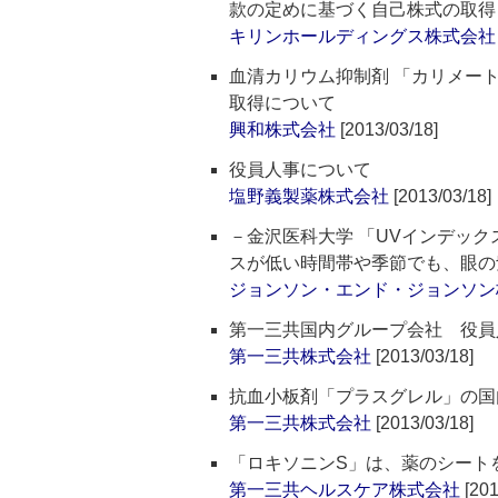
款の定めに基づく自己株式の取得
キリンホールディングス株式会社
血清カリウム抑制剤 「カリメート
取得について
興和株式会社
[2013/03/18]
役員人事について
塩野義製薬株式会社
[2013/03/18]
－金沢医科大学 「UVインデッ
スが低い時間帯や季節でも、眼の
ジョンソン・エンド・ジョンソン
第一三共国内グループ会社 役員
第一三共株式会社
[2013/03/18]
抗血小板剤「プラスグレル」の国内第
第一三共株式会社
[2013/03/18]
「ロキソニンS」は、薬のシート
第一三共ヘルスケア株式会社
[201