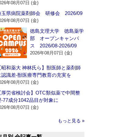
026年08月07日 (金)
埼玉県病院薬剤師会 研修会 2026/09
026年08月07日 (金)
徳島文理大学 徳島薬学
部 オープンキャンパ
ス 2026/08-2026/09
2026年08月07日 (金)
【昭和薬大 神林氏ら】獣医師と薬剤師
に認識差‐獣医療専門教育の充実を
026年08月07日 (金)
【厚労省検討会】OTC類似薬で中間整
理‐77成分1042品目が対象に
026年08月07日 (金)
もっと見る »