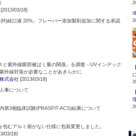
）
2
[2013/03/18]
2
(R)経口液 20%」フレーバー添加製剤追加に関する承認
クスと紫外線眼部被ばく量の関係」を調査－UVインデック
紫外線対策が必要なことがあきらかに
株式会社
[2013/03/18]
2
人事について
2
3相臨床試験(PRASFIT-ACS)結果について
を包むアルミ袋がない仕様に包装変更しました。
3/03/18]