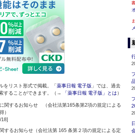
行
2
品
ルをリスト形式で掲載。「
薬事日報 電子版
」では、過去
2
索することができます。（→
「薬事日報 電子版」とは
）
に関するお知らせ （会社法第165条第2項の規定による
2
得）
2
/18]
するお知らせ（会社法第 165 条第２項の規定による定
会