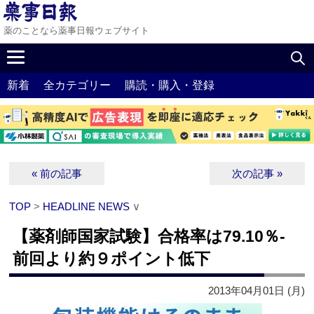
薬のことなら薬事日報ウェブサイト
新着
全カテゴリー
購読・購入・登録
« 前の記事
次の記事 »
TOP
>
HEADLINE NEWS
∨
【薬剤師国家試験】合格率は79.10％‐
前回より約９ポイント低下
2013年04月01日 (月)