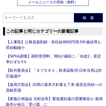
メールニュースの登録（無料）
検 索
この記事と同じカテゴリーの新着記事
【人事院】公務員薬剤師・初任給9800円増‐5年連続増も
昇給幅縮小
【NPhA調査】調剤管理料、8割が減収に‐「在総2」算定
率わずか3％
【欧州委員会】「タブネオス」欧承認取消‐日米当局は対
応協議中
【薬局方部会】20局の基本方針案を了承‐薬安定供給への
貢献意識
【家族計画協会 北村会長】緊急避妊薬の需要吸収か‐薬局
販売が休日「受け皿」に