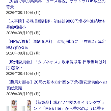
【対話で学ぶ薬業界ニュース解説】サツドラTOB成立の
背景
2026年08月10日 (月)
【人事院】公務員薬剤師・初任給9800円増‐5年連続増も
昇給幅縮小
2026年08月10日 (月)
【NPhA調査】調剤管理料、8割が減収に‐「在総2」算定
率わずか3％
2026年08月10日 (月)
【欧州委員会】「タブネオス」欧承認取消‐日米当局は対
応協議中
2026年08月10日 (月)
【薬局方部会】20局の基本方針案を了承‐薬安定供給への
貢献意識
2026年08月10日 (月)
【新製品】濡れツヤ髪スタイリングブラ
ンド「Me＆Her」から香水のように香る