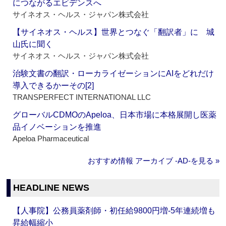
につながるエビデンスへ
サイネオス・ヘルス・ジャパン株式会社
【サイネオス・ヘルス】世界とつなぐ「翻訳者」に 城
山氏に聞く
サイネオス・ヘルス・ジャパン株式会社
治験文書の翻訳・ローカライゼーションにAIをどれだけ
導入できるかーその[2]
TRANSPERFECT INTERNATIONAL LLC
グローバルCDMOのApeloa、日本市場に本格展開し医薬
品イノベーションを推進
Apeloa Pharmaceutical
おすすめ情報 アーカイブ ‐AD‐を見る »
HEADLINE NEWS
【人事院】公務員薬剤師・初任給9800円増‐5年連続増も
昇給幅縮小