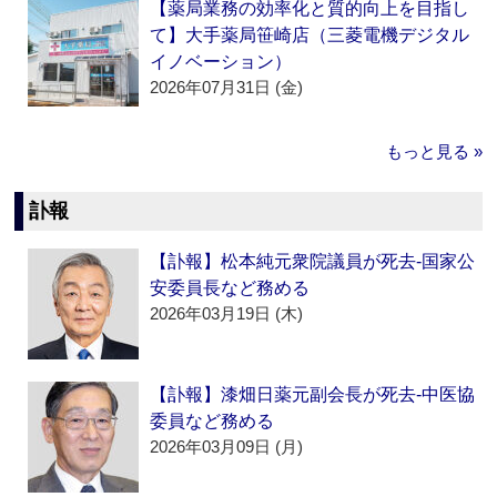
【薬局業務の効率化と質的向上を目指し
て】大手薬局笹崎店（三菱電機デジタル
イノベーション）
2026年07月31日 (金)
もっと見る »
訃報
【訃報】松本純元衆院議員が死去‐国家公
安委員長など務める
2026年03月19日 (木)
【訃報】漆畑日薬元副会長が死去‐中医協
委員など務める
2026年03月09日 (月)