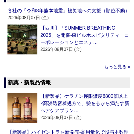
各社の「令和8年熊本地震」被災地への支援（順位不動）
2026年08月07日 (金)
【西川】「SUMMER BREATHING
2026」を開催‐森ビルホスピタリティーコ
ーポレーションとエステ…
2026年08月07日 (金)
もっと見る »
新薬・新製品情報
【新製品】ケラチン極限濃度6800倍以上
×高浸透密着処方で、髪を芯から満たす新
ヘアケアブラン…
2026年08月07日 (金)
【新製品】ハイゼントラを新発売‐高用量化で投与本数削