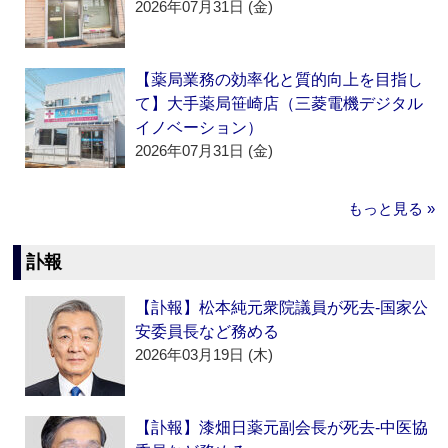
2026年07月31日 (金)
【薬局業務の効率化と質的向上を目指し
て】大手薬局笹崎店（三菱電機デジタル
イノベーション）
2026年07月31日 (金)
もっと見る »
訃報
【訃報】松本純元衆院議員が死去‐国家公
安委員長など務める
2026年03月19日 (木)
【訃報】漆畑日薬元副会長が死去‐中医協