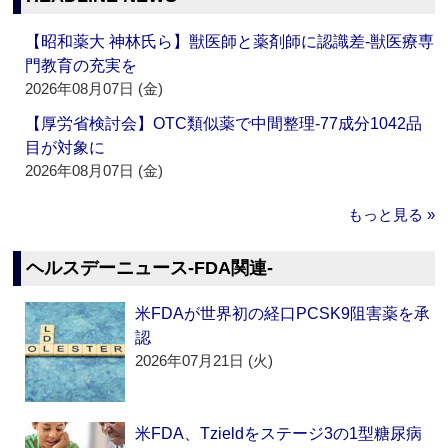
【昭和薬大 神林氏ら】獣医師と薬剤師に認識差‐獣医療専
門教育の充実を
2026年08月07日 (金)
【厚労省検討会】OTC類似薬で中間整理‐77成分1042品
目が対象に
2026年08月07日 (金)
もっと見る »
ヘルスデーニュース‐FDA関連‐
米FDAが世界初の経口PCSK9阻害薬を承
認
2026年07月21日 (火)
米FDA、Tzieldをステージ3の1型糖尿病