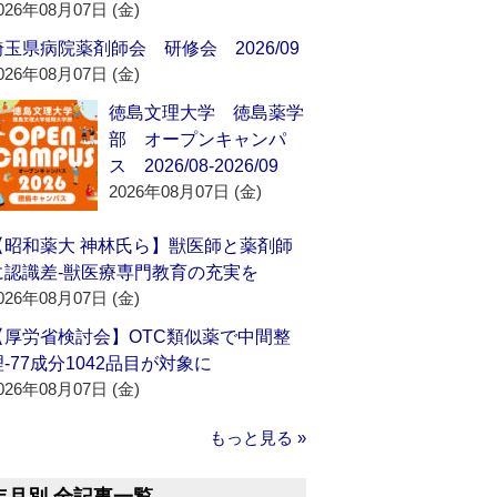
026年08月07日 (金)
埼玉県病院薬剤師会 研修会 2026/09
026年08月07日 (金)
徳島文理大学 徳島薬学
部 オープンキャンパ
ス 2026/08-2026/09
2026年08月07日 (金)
【昭和薬大 神林氏ら】獣医師と薬剤師
に認識差‐獣医療専門教育の充実を
026年08月07日 (金)
【厚労省検討会】OTC類似薬で中間整
理‐77成分1042品目が対象に
026年08月07日 (金)
もっと見る »