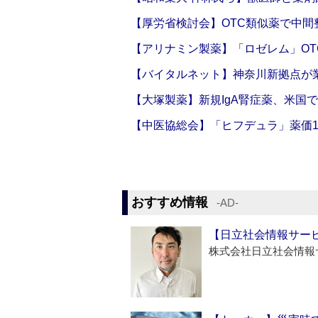
【厚労省検討会】OTC類似薬で中間整
【アリナミン製薬】「ロゼレム」OT
【バイタルネット】神奈川新拠点が業
【大塚製薬】新規IgA腎症薬、米国
【中医協総会】「ヒフデュラ」薬価1
おすすめ情報
‐AD‐
【日立社会情報サー
株式会社日立社会情報