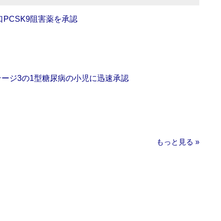
口PCSK9阻害薬を承認
をステージ3の1型糖尿病の小児に迅速承認
もっと見る »