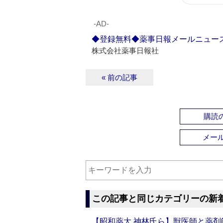
‐AD‐
◆登録無料◆薬事日報メールニュー
株式会社薬事日報社
« 前の記事
購読の
メー
この記事と同じカテゴリーの新
【昭和薬大 神林氏ら】獣医師と薬剤