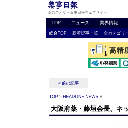
薬のことなら薬事日報ウェブサイト
TOP
ニュース
業界情報
総合TOP
新着記事一覧
全カテゴリ
« 前の記事
TOP
>
HEADLINE NEWS
∨
大阪府薬・藤垣会長、ネ