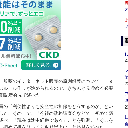
行
2
品
一般薬のインターネット販売の原則解禁について、「９
2
のルール作りが進められるので、きちんと見極める必要
定例記者会見で述べた。
2
員の「利便性よりも安全性の担保をどうするのか」とい
2
した。その上で、「今後の政務調査会などで、初めて議
述べ、「現在は途中経過である」ことを強調。「そこを
会
、初めて机をひっくり返せばよい」と私見を述べた。