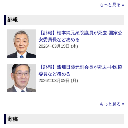
もっと見る »
訃報
【訃報】松本純元衆院議員が死去‐国家公
安委員長など務める
2026年03月19日 (木)
【訃報】漆畑日薬元副会長が死去‐中医協
委員など務める
2026年03月09日 (月)
もっと見る »
寄稿