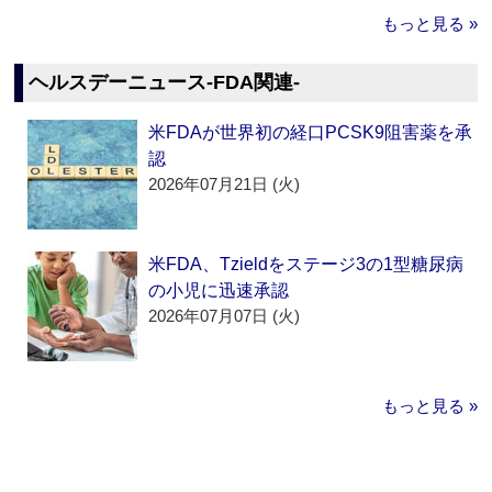
もっと見る »
ヘルスデーニュース‐FDA関連‐
米FDAが世界初の経口PCSK9阻害薬を承
認
2026年07月21日 (火)
米FDA、Tzieldをステージ3の1型糖尿病
の小児に迅速承認
2026年07月07日 (火)
もっと見る »