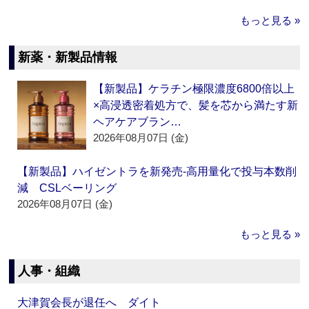
もっと見る »
新薬・新製品情報
【新製品】ケラチン極限濃度6800倍以上
×高浸透密着処方で、髪を芯から満たす新
ヘアケアブラン…
2026年08月07日 (金)
【新製品】ハイゼントラを新発売‐高用量化で投与本数削
減 CSLベーリング
2026年08月07日 (金)
もっと見る »
人事・組織
大津賀会長が退任へ ダイト