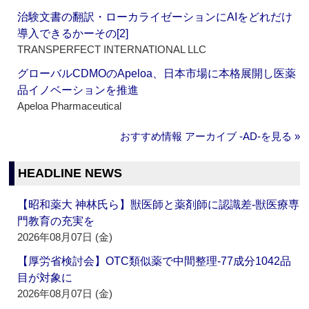
治験文書の翻訳・ローカライゼーションにAIをどれだけ
導入できるかーその[2]
TRANSPERFECT INTERNATIONAL LLC
グローバルCDMOのApeloa、日本市場に本格展開し医薬
品イノベーションを推進
Apeloa Pharmaceutical
おすすめ情報 アーカイブ ‐AD‐を見る »
HEADLINE NEWS
【昭和薬大 神林氏ら】獣医師と薬剤師に認識差‐獣医療専
門教育の充実を
2026年08月07日 (金)
【厚労省検討会】OTC類似薬で中間整理‐77成分1042品
目が対象に
2026年08月07日 (金)