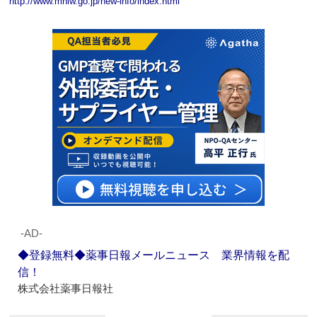
http://www.mhlw.go.jp/new-info/index.html
‐AD‐
◆登録無料◆薬事日報メールニュース 業界情報を配
信！
株式会社薬事日報社