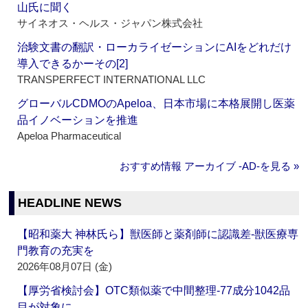
山氏に聞く
サイネオス・ヘルス・ジャパン株式会社
治験文書の翻訳・ローカライゼーションにAIをどれだけ
導入できるかーその[2]
TRANSPERFECT INTERNATIONAL LLC
グローバルCDMOのApeloa、日本市場に本格展開し医薬
品イノベーションを推進
Apeloa Pharmaceutical
おすすめ情報 アーカイブ ‐AD‐を見る »
HEADLINE NEWS
【昭和薬大 神林氏ら】獣医師と薬剤師に認識差‐獣医療専
門教育の充実を
2026年08月07日 (金)
【厚労省検討会】OTC類似薬で中間整理‐77成分1042品
目が対象に