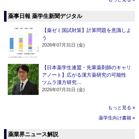
薬事日報 薬学生新聞デジタル
【薬ゼミ国試対策】計算問題を意識しよ
う
2026年07月31日 (金)
【日本薬学生連盟・先輩薬剤師のキャリ
アノート】広がる漢方薬研究の可能性
ツムラ漢方研究…
2026年07月31日 (金)
もっと見る »
薬学生向け書籍 »
薬業界ニュース解説