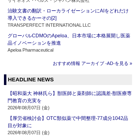
サイネオス・ヘルス・ジャパン株式会社
治験文書の翻訳・ローカライゼーションにAIをどれだけ
導入できるかーその[2]
TRANSPERFECT INTERNATIONAL LLC
グローバルCDMOのApeloa、日本市場に本格展開し医薬
品イノベーションを推進
Apeloa Pharmaceutical
おすすめ情報 アーカイブ ‐AD‐を見る »
HEADLINE NEWS
【昭和薬大 神林氏ら】獣医師と薬剤師に認識差‐獣医療専
門教育の充実を
2026年08月07日 (金)
【厚労省検討会】OTC類似薬で中間整理‐77成分1042品
目が対象に
2026年08月07日 (金)