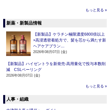
もっと見る »
新薬・新製品情報
【新製品】ケラチン極限濃度6800倍以上
×高浸透密着処方で、髪を芯から満たす新
ヘアケアブラン…
2026年08月07日 (金)
【新製品】ハイゼントラを新発売‐高用量化で投与本数削
減 CSLベーリング
2026年08月07日 (金)
もっと見る »
人事・組織