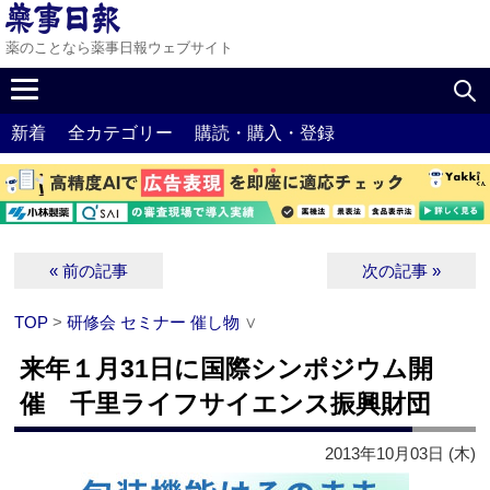
薬のことなら薬事日報ウェブサイト
新着
全カテゴリー
購読・購入・登録
« 前の記事
次の記事 »
TOP
>
研修会 セミナー 催し物
∨
来年１月31日に国際シンポジウム開
催 千里ライフサイエンス振興財団
2013年10月03日 (木)