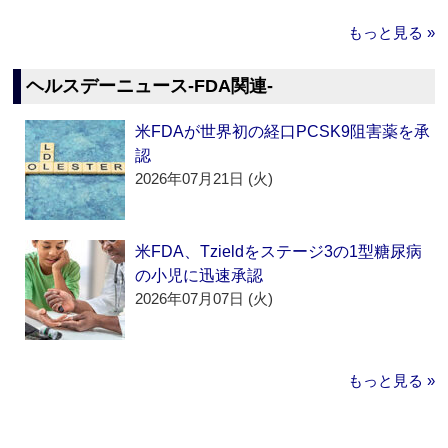
もっと見る »
ヘルスデーニュース‐FDA関連‐
米FDAが世界初の経口PCSK9阻害薬を承
認
2026年07月21日 (火)
米FDA、Tzieldをステージ3の1型糖尿病
の小児に迅速承認
2026年07月07日 (火)
もっと見る »