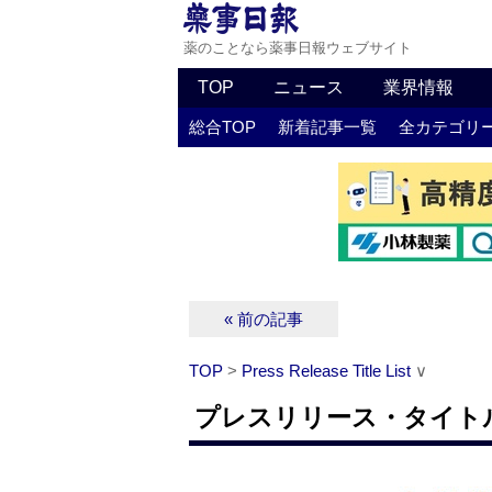
薬のことなら薬事日報ウェブサイト
TOP
ニュース
業界情報
総合TOP
新着記事一覧
全カテゴリ
« 前の記事
TOP
>
Press Release Title List
∨
プレスリリース・タイトルリス