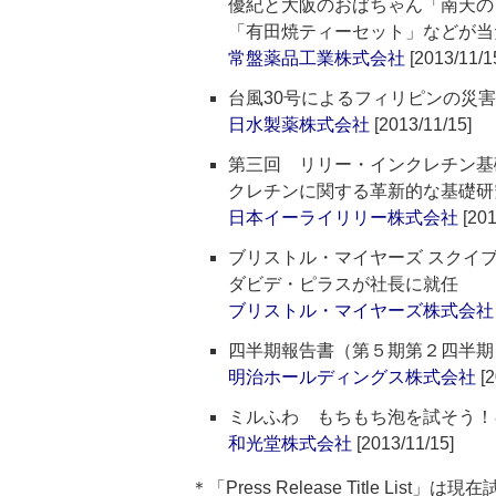
優紀と大阪のおばちゃん「南天の
「有田焼ティーセット」などが当
常盤薬品工業株式会社
[2013/11/1
台風30号によるフィリピンの災
日水製薬株式会社
[2013/11/15]
第三回 リリー・インクレチン基
クレチンに関する革新的な基礎研
日本イーライリリー株式会社
[201
ブリストル・マイヤーズ スクイ
ダビデ・ピラスが社長に就任
ブリストル・マイヤーズ株式会社
四半期報告書（第５期第２四半期
明治ホールディングス株式会社
[2
ミルふわ もちもち泡を試そう！
和光堂株式会社
[2013/11/15]
＊「Press Release Title List