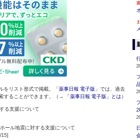
行
2
品
ルをリスト形式で掲載。「
薬事日報 電子版
」では、過去
2
索することができます。（→
「薬事日報 電子版」とは
）
する支援について
2
2
ボホール地震に対する支援について
/15]
会