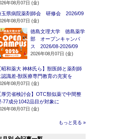
026年08月07日 (金)
埼玉県病院薬剤師会 研修会 2026/09
026年08月07日 (金)
徳島文理大学 徳島薬学
部 オープンキャンパ
ス 2026/08-2026/09
2026年08月07日 (金)
【昭和薬大 神林氏ら】獣医師と薬剤師
に認識差‐獣医療専門教育の充実を
026年08月07日 (金)
【厚労省検討会】OTC類似薬で中間整
理‐77成分1042品目が対象に
026年08月07日 (金)
もっと見る »