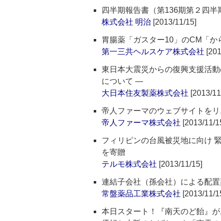
四半期報告書（第136期第２四半
株式会社 明治
[2013/11/15]
胃腸薬「ガスター10」のCM「
第一三共ヘルスケア株式会社
[201
東日本大震災からの復興支援活動
について ―
大日本住友製薬株式会社
[2013/11
帝人ファーマのウェブサイトをリ
帝人ファーマ株式会社
[2013/11/1
フィリピンの台風被災地に向け 緊
を寄贈
テルモ株式会社
[2013/11/15]
連結子会社（孫会社）による配置
常盤薬品工業株式会社
[2013/11/1
本日スタート！『南天のど飴』がお