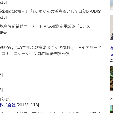
/13]
g」新発売のお知らせ 前立腺がんの治療薬としては初のOD錠
/13]
癌診断補助マーカーPIVKA-II測定用試薬「Eテスト
新発売
卵”がはじめて学ぶ乾癬患者さんの気持ち」PR アワード
グ・コミュニケーション部門最優秀賞受賞
2
3]
3]
知らせ
2
株式会社
[2013/12/13]