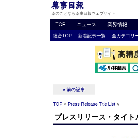
薬のことなら薬事日報ウェブサイト
TOP
ニュース
業界情報
総合TOP
新着記事一覧
全カテゴリ
« 前の記事
TOP
>
Press Release Title List
∨
プレスリリース・タイトルリス