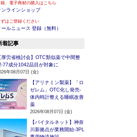
書籍、電子商材の購入はこちら
オンラインショップ
まずはご登録ください
メールニュース 登録（無料）
新着記事
【厚労省検討会】OTC類似薬で中間整
理‐77成分1042品目が対象に
026年08月07日 (金)
【アリナミン製薬】「ロ
ゼレム」OTC化し発売‐
体内時計整える睡眠改善
薬
2026年08月07日 (金)
【バイタルネット】神奈
川新拠点が業務開始‐3PL
専用物流施設