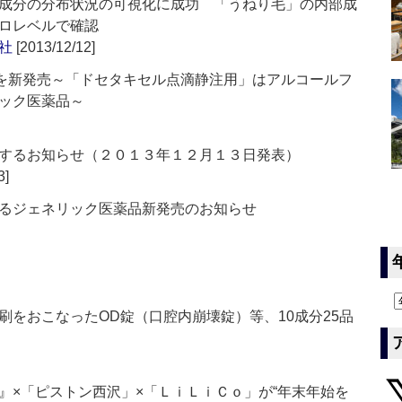
成分の分布状況の可視化に成功 「うねり毛」の内部成
ロレベルで確認
社
[2013/12/12]
目を新発売～「ドセタキセル点滴静注用」はアルコールフ
ック医薬品～
するお知らせ（２０１３年１２月１３日発表）
3]
るジェネリック医薬品新発売のお知らせ
刷をおこなったOD錠（口腔内崩壊錠）等、10成分25品
眠打破』×「ピストン西沢」×「ＬｉＬｉＣｏ」が“年末年始を