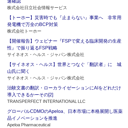
速確認
株式会社日立社会情報サービス
【トーホー】災害時でも『止まらない』事業へ 非常用
発電機で万全のBCP対策
株式会社トーホー
【開催報告】ウェビナー『FSPで変える臨床開発の生産
性』で振り返るFSP戦略
サイネオス・ヘルス・ジャパン株式会社
【サイネオス・ヘルス】世界とつなぐ「翻訳者」に 城
山氏に聞く
サイネオス・ヘルス・ジャパン株式会社
治験文書の翻訳・ローカライゼーションにAIをどれだけ
導入できるかーその[2]
TRANSPERFECT INTERNATIONAL LLC
グローバルCDMOのApeloa、日本市場に本格展開し医薬
品イノベーションを推進
Apeloa Pharmaceutical