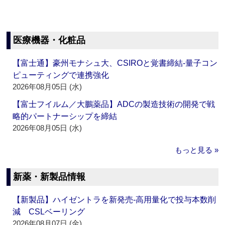
医療機器・化粧品
【富士通】豪州モナシュ大、CSIROと覚書締結‐量子コン
ピューティングで連携強化
2026年08月05日 (水)
【富士フイルム／大鵬薬品】ADCの製造技術の開発で戦
略的パートナーシップを締結
2026年08月05日 (水)
もっと見る »
新薬・新製品情報
【新製品】ハイゼントラを新発売‐高用量化で投与本数削
減 CSLベーリング
2026年08月07日 (金)