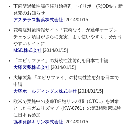
下痢型過敏性腸症候群治療剤 「イリボー(R)OD錠」新
発売のお知らせ
アステラス製薬株式会社
[2014/01/15]
花粉症対策情報サイト「花粉なう」が通年オープン
チェック項目がさらに充実、より使いやすく、分かり
やすいサイトに
MSD株式会社
[2014/01/15]
「エビリファイ」の持続性注射剤を日本で申請
大塚製薬株式会社
[2014/01/15]
大塚製薬 「エビリファイ」の持続性注射剤を日本で
申請
大塚ホールディングス株式会社
[2014/01/15]
欧米で実施中の皮膚T細胞リンパ腫（CTCL）を対象
としたモガムリズマブ（KW-0761）の第3相臨床試験
に日本も参加
協和発酵キリン株式会社
[2014/01/15]