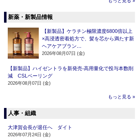
もっと見る »
新薬・新製品情報
【新製品】ケラチン極限濃度6800倍以上
×高浸透密着処方で、髪を芯から満たす新
ヘアケアブラン…
2026年08月07日 (金)
【新製品】ハイゼントラを新発売‐高用量化で投与本数削
減 CSLベーリング
2026年08月07日 (金)
もっと見る »
人事・組織
大津賀会長が退任へ ダイト
2026年07月24日 (金)