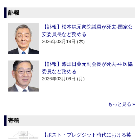
訃報
【訃報】松本純元衆院議員が死去‐国家公
安委員長など務める
2026年03月19日 (木)
【訃報】漆畑日薬元副会長が死去‐中医協
委員など務める
2026年03月09日 (月)
もっと見る »
寄稿
【ポスト・ブレグジット時代における英