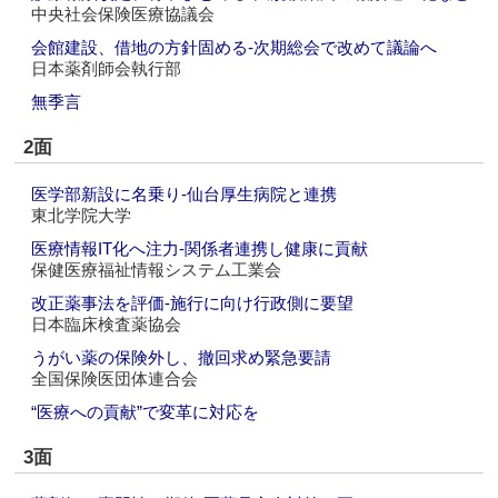
中央社会保険医療協議会
会館建設、借地の方針固める‐次期総会で改めて議論へ
日本薬剤師会執行部
無季言
2面
医学部新設に名乗り‐仙台厚生病院と連携
東北学院大学
医療情報IT化へ注力‐関係者連携し健康に貢献
保健医療福祉情報システム工業会
改正薬事法を評価‐施行に向け行政側に要望
日本臨床検査薬協会
うがい薬の保険外し、撤回求め緊急要請
全国保険医団体連合会
“医療への貢献”で変革に対応を
3面