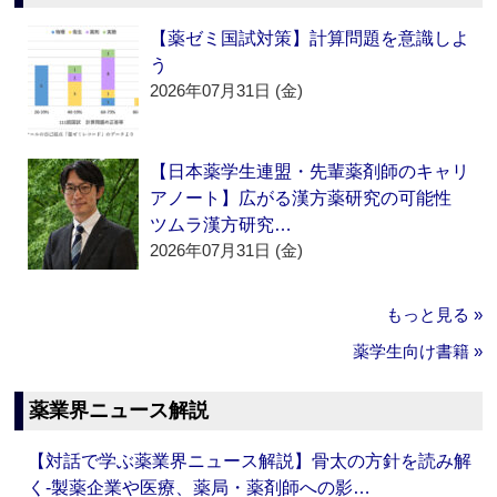
【薬ゼミ国試対策】計算問題を意識しよ
う
2026年07月31日 (金)
【日本薬学生連盟・先輩薬剤師のキャリ
アノート】広がる漢方薬研究の可能性
ツムラ漢方研究…
2026年07月31日 (金)
もっと見る »
薬学生向け書籍 »
薬業界ニュース解説
【対話で学ぶ薬業界ニュース解説】骨太の方針を読み解
く‐製薬企業や医療、薬局・薬剤師への影…