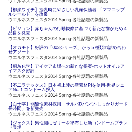
ウエルネスフェスタ2014 Spring‐各社話題の新製品
【柳瀬ワイチ】授乳時にやさしい乳頭保護器‐「ママニップ
ルシールド」を改良
ウエルネスフェスタ2014 Spring‐各社話題の新製品
【ピジョン】赤ちゃんの行動観察に基づく新たな歯がため４
品目を発売
ウエルネスフェスタ2014 Spring‐各社話題の新製品
【オカモト】好評の「003シリーズ」から５種類の詰め合わ
せアソート
ウエルネスフェスタ2014 Spring‐各社話題の新製品
【桐灰化学】アイケア市場への新たな提案‐ホットオイルア
イマスク好評
ウエルネスフェスタ2014 Spring‐各社話題の新製品
【不二ラテックス】日本初上陸の新素材PIを使用‐世界シェ
アNo.１コンドーム投入
ウエルネスフェスタ2014 Spring‐各社話題の新製品
【白十字】弱酸性素材採用「サルバDパンツ‐しっかりガード
長時間」を新発売
ウエルネスフェスタ2014 Spring‐各社話題の新製品
【ジェクス】男性側にゼリーを塗布した新コンドームブラン
ド登場