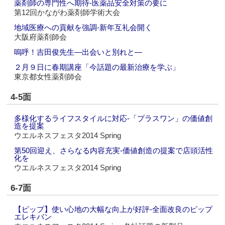
薬剤師の専門性へ期待‐医薬品安全対策の要に
第12回かながわ薬剤師学術大会
地域医療への貢献を強調‐新年互礼会開く
大阪府薬剤師会
嗚呼！吉田俊先生―出会いと別れと―
２月９日に春期講座「今話題の最新治療を学ぶ」
東京都女性薬剤師会
4-5面
多様化するライフスタイルに対応‐「プラスワン」の価値創
造を提案
ウエルネスフェスタ2014 Spring
第50回迎え、さらなる内容充実‐価値創造の提案で店頭活性
化を
ウエルネスフェスタ2014 Spring
6-7面
【ピップ】使い心地の大幅な向上が好評‐全面改良のピップ
エレキバン