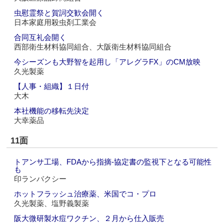
虫慰霊祭と賀詞交歓会開く
日本家庭用殺虫剤工業会
合同互礼会開く
西部衛生材料協同組合、大阪衛生材料協同組合
今シーズンも大野智を起用し「アレグラFX」のCM放映
久光製薬
【人事・組織】１日付
大木
本社機能の移転先決定
大幸薬品
11面
トアンサ工場、FDAから指摘‐協定書の監視下となる可能性
も
印ランバクシー
ホットフラッシュ治療薬、米国でコ・プロ
久光製薬、塩野義製薬
阪大微研製水痘ワクチン、２月から仕入販売