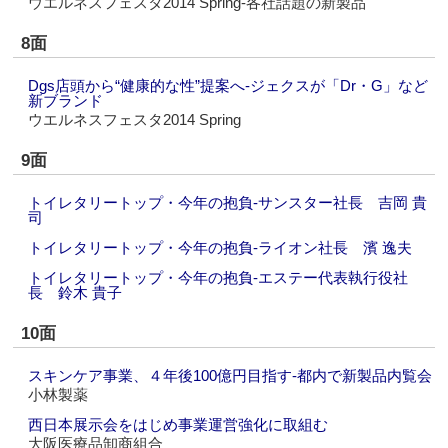
ウエルネスフェスタ2014 Spring‐各社話題の新製品
8面
Dgs店頭から“健康的な性”提案へ‐ジェクスが「Dr・G」など
新ブランド
ウエルネスフェスタ2014 Spring
9面
トイレタリートップ・今年の抱負‐サンスター社長 吉岡 貴
司
トイレタリートップ・今年の抱負‐ライオン社長 濱 逸夫
トイレタリートップ・今年の抱負‐エステー代表執行役社
長 鈴木 貴子
10面
スキンケア事業、４年後100億円目指す‐都内で新製品内覧会
小林製薬
西日本展示会をはじめ事業運営強化に取組む
大阪医療品卸商組合