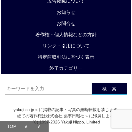
広告掲載について
お知らせ
お問合せ
著作権・個人情報などの方針
リンク・引用について
特定商取引法に基づく表示
終了カテゴリー
検 索
yakuji.co.jp
» に掲載の記事・写真の無断転載を禁じます.
総ての著作権は
株式会社 薬事日報社
» に帰属します.
(C) 1997-2026 Yakuji Nippo, Limited
TOP
∧
∨